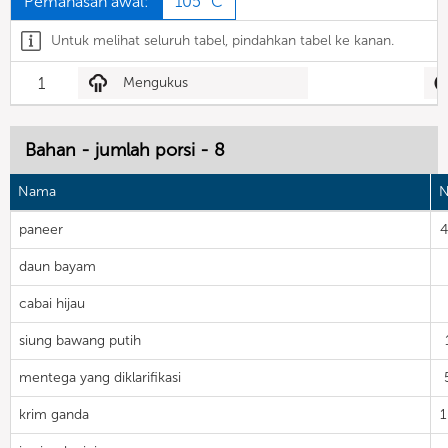
Pemanasan awal:
105 °C
Untuk melihat seluruh tabel, pindahkan tabel ke kanan.
1
Mengukus
Bahan - jumlah porsi - 8
Nama
N
paneer
daun bayam
cabai hijau
siung bawang putih
mentega yang diklarifikasi
krim ganda