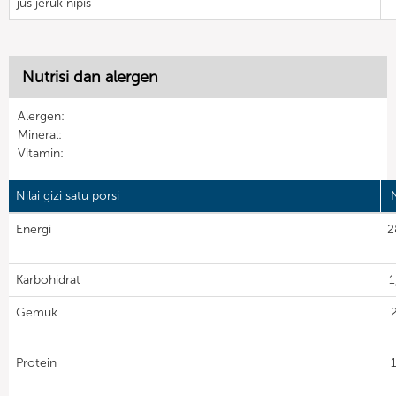
jus jeruk nipis
Nutrisi dan alergen
Alergen:
Mineral:
Vitamin:
Nilai gizi satu porsi
N
Energi
2
Karbohidrat
1
Gemuk
Protein
1