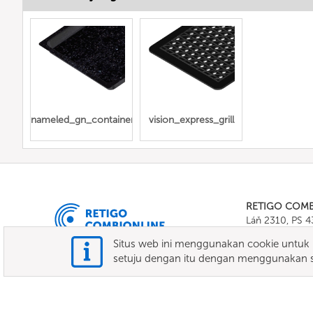
enameled_gn_containers
vision_express_grill
RETIGO COM
Láň 2310, PS 
Tel.:
+420 571 
Situs web ini menggunakan cookie untuk m
E-mail:
info@c
setuju dengan itu dengan menggunakan si