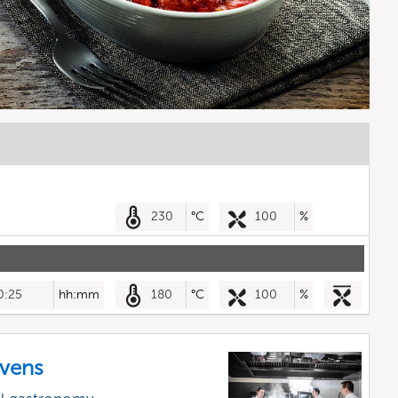
230
°C
100
%
0:25
hh:mm
180
°C
100
%
vens