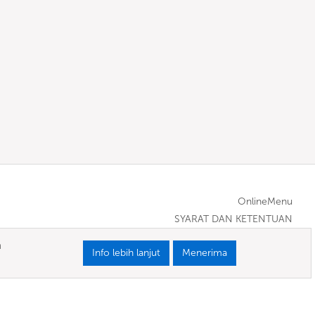
OnlineMenu
SYARAT DAN KETENTUAN
a
Info lebih lanjut
Menerima