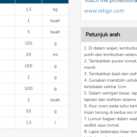
Touch the profession
1,5
kg
www.retigo.com
1
buah
5
buah
Petunjuk arah
150
g
1. Di dalam wajan, lembu
20
ml
putih dan lembutkan selama 
2. Tambahkan purée tomat,
100
g
menit.
3. Tambahkan basil dan sisih
1
g
4. Gunakan mandolin untu
ketebalan sekitar 1cm.
500
g
5. Dalam saringan besar, la
lapisan dan sisihkan selama
2
buah
6. Atur oven pada suhu ke
50
g
irisan terong di kedua si
7. Lumuri bagian dalam wa
1,5
l
sedikit saus tomat.
8. Lapisi beberapa irisan t