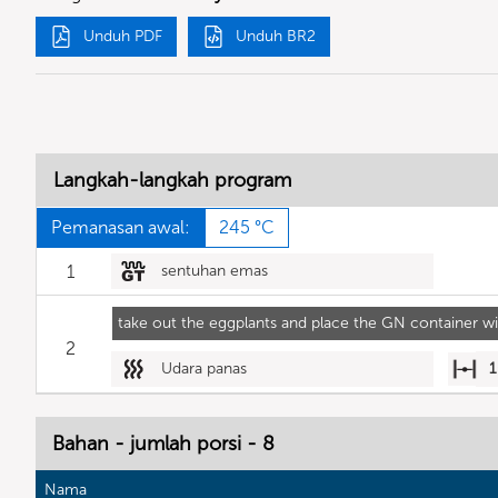
Unduh PDF
Unduh BR2
Langkah-langkah program
Pemanasan awal:
245 °C
1
sentuhan emas
take out the eggplants and place the GN container wi
2
Udara panas
1
Bahan - jumlah porsi - 8
Nama