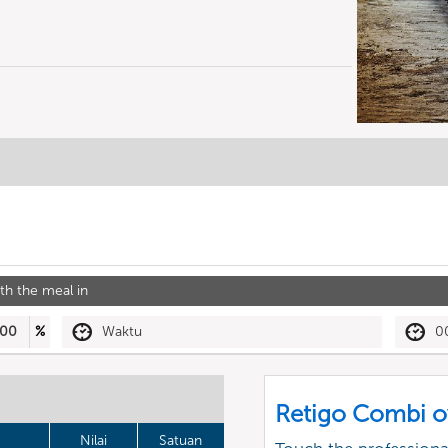
th the meal in
00
%
Waktu
0
Retigo Combi o
Nilai
Satuan