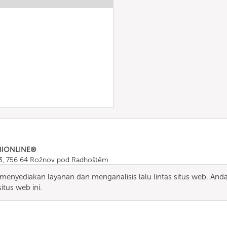
BIONLINE®
43, 756 64 Rožnov pod Radhoštěm
665 511
, Fax: +420 571 665 554
enyediakan layanan dan menganalisis lalu lintas situs web. And
ombionline.com
tus web ini.