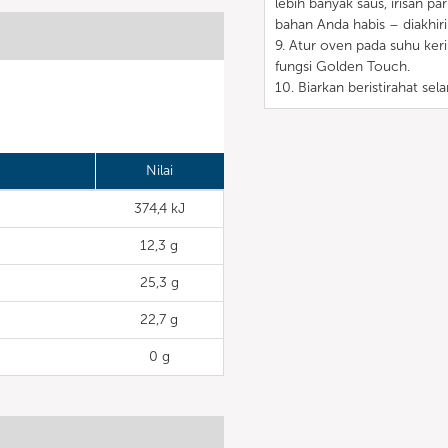
lebih banyak saus, irisan p
bahan Anda habis – diakhir
9. Atur oven pada suhu ke
fungsi Golden Touch.
10. Biarkan beristirahat se
Nilai
374,4 kJ
12,3 g
25,3 g
22,7 g
0 g