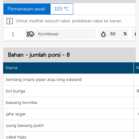
Pemanasan awal:
105 °C
Untuk melihat seluruh tabel, pindahkan tabel ke kanan.
1
Kombinasi
50
%
Bahan - jumlah porsi - 8
Nama
N
kentang (maris piper atau king edward)
kol bunga
bawang bombai
jahe segar
siung bawang putih
cabai hijau