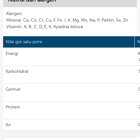
Alergen:
Mineral: Ca, Co, Cr, Cu, F, Fe, I, K, Mg, Mn, Na, P, Pektin, Se, Zn
Vitamin: A, B, C, D, E, K, Kyselina listová
Nilai gizi satu porsi
N
Energi
4
Karbohidrat
Gemuk
Protein
Air