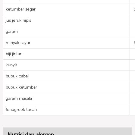
ketumbar segar
jus jeruk nipis
garam
minyak sayur
biji jintan
kunyit
bubuk cabai
bubuk ketumbar
garam masala
fenugreek tanah
Nutrisi dan alergen