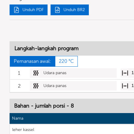
Unduh PDF
Unduh BR2
Langkah-langkah program
Pemanasan awal:
220 °C
1
Udara panas
1
2
Udara panas
1
Bahan - jumlah porsi - 8
Nama
leher kassel