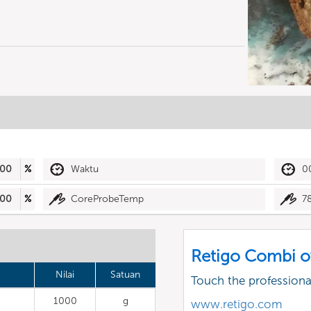
00
%
Waktu
0
00
%
CoreProbeTemp
7
Retigo Combi o
Nilai
Satuan
Touch the profession
1000
g
www.retigo.com