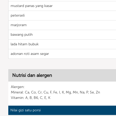
mustard panas yang kasar
peterseli
marjoram
bawang putih
lada hitam bubuk
adonan roti asam segar
Nutrisi dan alergen
Alergen:
Mineral: Ca, Co, Cr, Cu, F, Fe, I, K, Mg, Mn, Na, P, Se, Zn
Vitamin: A, B, B6, C, E, K
Nilai gizi satu porsi