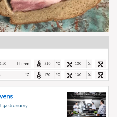
0:10
hh:mm
210
°C
100
%
8
°C
170
°C
100
%
vens
al gastronomy