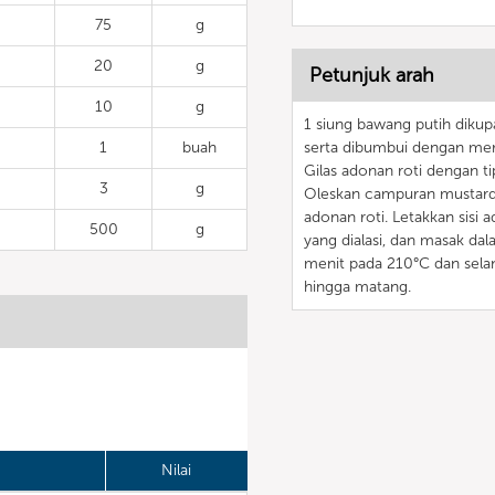
75
g
20
g
Petunjuk arah
10
g
1 siung bawang putih diku
1
buah
serta dibumbui dengan mer
Gilas adonan roti dengan ti
3
g
Oleskan campuran mustard-
adonan roti. Letakkan sisi
500
g
yang dialasi, dan masak da
menit pada 210°C dan sela
hingga matang.
Nilai