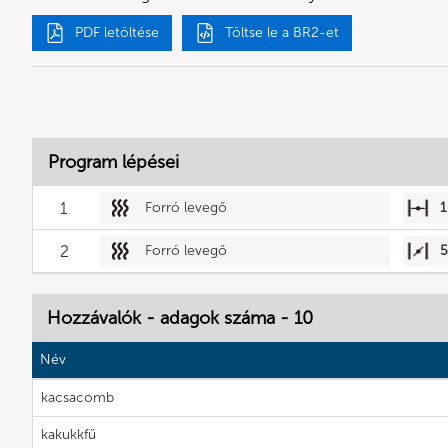
PDF letöltése
Töltse le a BR2-et
Program lépései
1
Forró levegő
1
2
Forró levegő
Hozzávalók - adagok száma - 10
Név
kacsacomb
kakukkfű