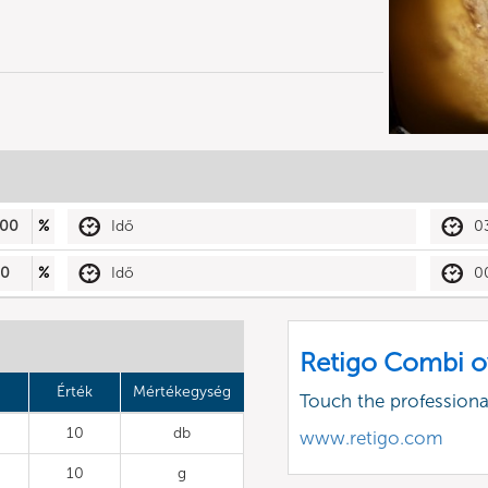
00
%
Idő
0
50
%
Idő
0
Retigo Combi o
Érték
Mértékegység
Touch the profession
10
db
www.retigo.com
10
g