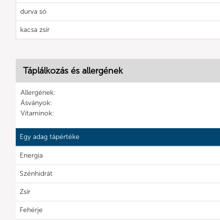
durva só
kacsa zsír
Táplálkozás és allergének
Allergének:
Ásványok:
Vitaminok:
Egy adag tápértéke
Energia
Szénhidrát
Zsír
Fehérje