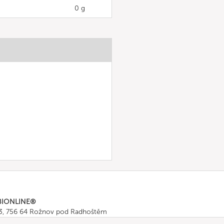
0 g
BIONLINE®
43, 756 64 Rožnov pod Radhoštěm
665 511
, Fax: +420 571 665 554