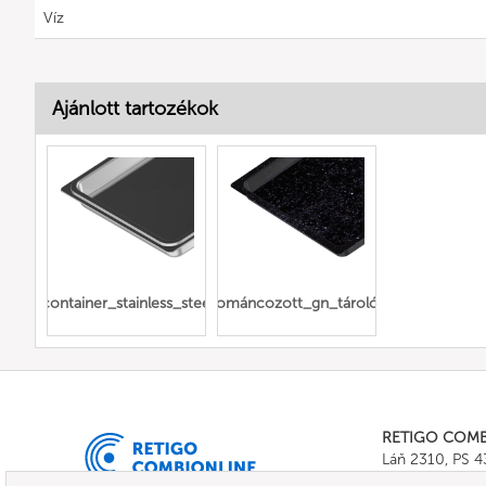
Víz
Ajánlott tartozékok
Gn_container_stainless_steel_full
zománcozott_gn_tárolók
RETIGO COM
Láň 2310, PS 
Tel.:
+420 571 