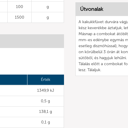
100
g
Útvonalak
1500
g
A kakukkfüvet durvára vágju
kész keverékbe áztatjuk, le
Másnap a combokat átöblítj
mm-es edénybe egymás mellé 
esetleg disznóhússal), hogy
on körülbelül 3 órán át konf
sütőből, és hagyjuk lehűlni
Tálalás előtt a combokat fo
lesz. Tálaljuk.
Érték
1349,9 kJ
0,5 g
138,1 g
0,1 g