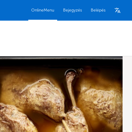
OnlineMenu
Bejegyzés
Belépés