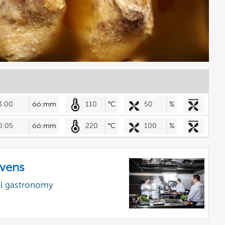
3:00
óó:mm
110
°C
50
%
0:05
óó:mm
220
°C
100
%
vens
al gastronomy