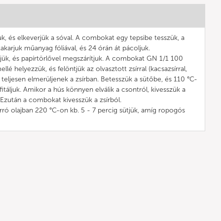
k, és elkeverjük a sóval. A combokat egy tepsibe tesszük, a
takarjuk műanyag fóliával, és 24 órán át pácoljuk.
ük, és papírtörlővel megszárítjuk. A combokat GN 1/1 100
helyezzük, és felöntjük az olvasztott zsírral (kacsazsírral,
 teljesen elmerüljenek a zsírban. Betesszük a sütőbe, és 110 °C-
itáljuk. Amikor a hús könnyen elválik a csontról, kivesszük a
. Ezután a combokat kivesszük a zsírból.
rró olajban 220 °C-on kb. 5 - 7 percig sütjük, amíg ropogós