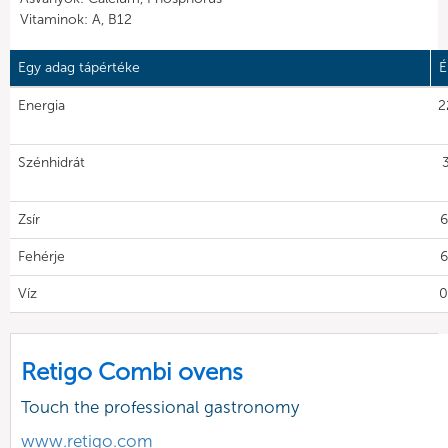
Vitaminok: A, B12
Egy adag tápértéke
É
Energia
2
Szénhidrát
Zsír
6
Fehérje
6
Víz
0
Retigo Combi ovens
Touch the professional gastronomy
www.retigo.com