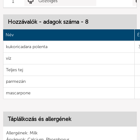
1
Gőzölgés
Hozzávalók - adagok száma - 8
Név
É
kukoricadara polenta
víz
Teljes tej
parmezán
mascarpone
Táplálkozás és allergének
Allergének: Milk
Ásványok: Calcium, Phosphorus