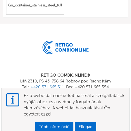
Gn_container_stainless_steel_full
RETIGO COMBIONLINE®
Láň 2310, PS 43, 756 64 Rožnov pod Radhoštěm
Tel.:
+420 571 665 511
, Fax: +420 571 665 554
E-mail:
info@combionline.com
Ez a weboldal cookie-kat használ a szolgáltatások
nyújtásához és a webhely forgalmának
elemzéséhez. A weboldal használatával Ön
OnlineMenu
egyetért ezzel.
FELHASZNÁLÁSI FELTÉTELEK
Több információ
Elfogad