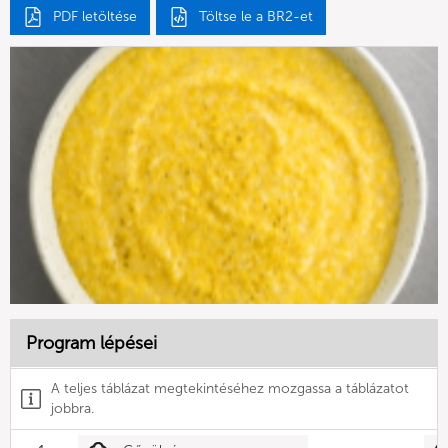
PDF letöltése
Töltse le a BR2-et
Program lépései
A teljes táblázat megtekintéséhez mozgassa a táblázatot
jobbra.