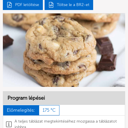
PDF letöltése
Töltse le a BR2-et
Program lépései
Előmelegítés:
175 °C
A teljes táblázat megtekintéséhez mozgassa a táblázatot
jobbra.