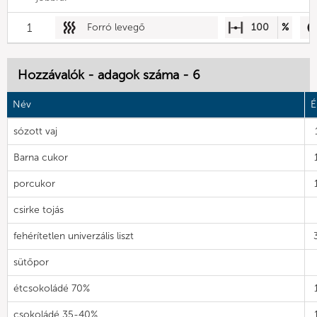
1
Forró levegő
100
%
Hozzávalók - adagok száma - 6
Név
É
sózott vaj
Barna cukor
porcukor
csirke tojás
fehérítetlen univerzális liszt
sütőpor
étcsokoládé 70%
csokoládé 35-40%