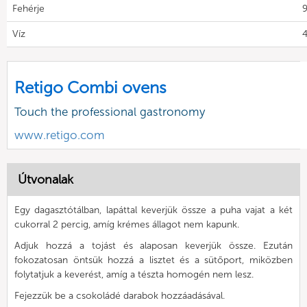
Fehérje
9
Víz
4
Retigo Combi ovens
Touch the professional gastronomy
www.retigo.com
Útvonalak
Egy dagasztótálban, lapáttal keverjük össze a puha vajat a két
cukorral 2 percig, amíg krémes állagot nem kapunk.
Adjuk hozzá a tojást és alaposan keverjük össze. Ezután
fokozatosan öntsük hozzá a lisztet és a sütőport, miközben
folytatjuk a keverést, amíg a tészta homogén nem lesz.
Fejezzük be a csokoládé darabok hozzáadásával.