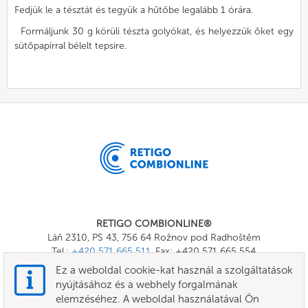
Fedjük le a tésztát és tegyük a hűtőbe legalább 1 órára.
Formáljunk 30 g körüli tészta golyókat, és helyezzük őket egy
sütőpapírral bélelt tepsire.
RETIGO COMBIONLINE®
Láň 2310, PS 43, 756 64 Rožnov pod Radhoštěm
Tel.:
+420 571 665 511
, Fax: +420 571 665 554
E-mail:
info@combionline.com
Ez a weboldal cookie-kat használ a szolgáltatások
nyújtásához és a webhely forgalmának
elemzéséhez. A weboldal használatával Ön