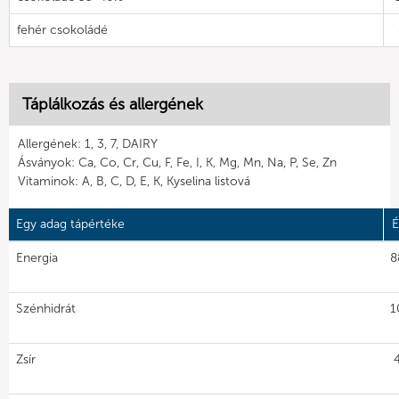
fehér csokoládé
Táplálkozás és allergének
Allergének: 1, 3, 7, DAIRY
Ásványok: Ca, Co, Cr, Cu, F, Fe, I, K, Mg, Mn, Na, P, Se, Zn
Vitaminok: A, B, C, D, E, K, Kyselina listová
Egy adag tápértéke
É
Energia
8
Szénhidrát
1
Zsír