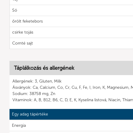
Só
őrölt feketebors
csirke tojás
Comté sajt
Táplálkozás és allergének
Allergének: 3, Gluten, Milk
Ásványok: Ca, Calcium, Co, Cr, Cu, F, Fe, I, Iron, K, Magnesium, 
Sodium: 38758 mg, Zn
Vitaminok: A, B, B12, B6, C, D, E, K, Kyselina listová, Niacin, Thia
Egy adag tápértéke
Energia