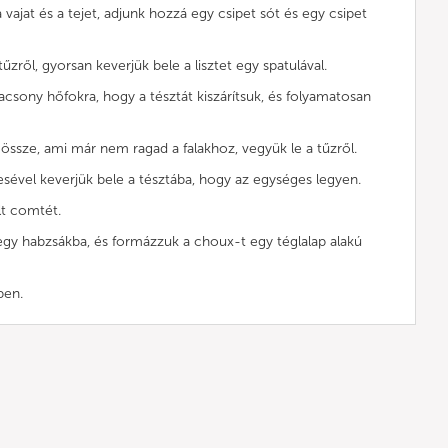
 vajat és a tejet, adjunk hozzá egy csipet sót és egy csipet
tűzről, gyorsan keverjük bele a lisztet egy spatulával.
lacsony hőfokra, hogy a tésztát kiszárítsuk, és folyamatosan
 össze, ami már nem ragad a falakhoz, vegyük le a tűzről.
esével keverjük bele a tésztába, hogy az egységes legyen.
lt comtét.
gy habzsákba, és formázzuk a choux-t egy téglalap alakú
őben.