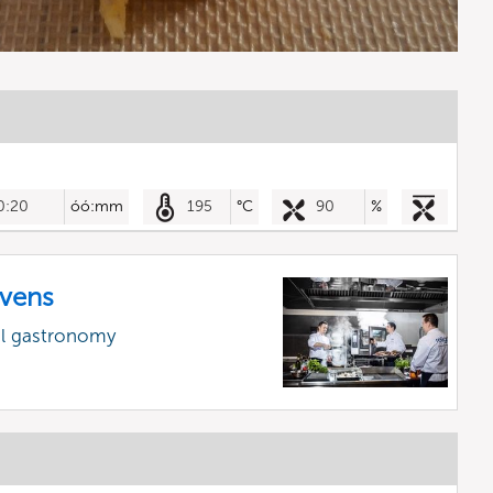
0:20
óó:mm
195
°C
90
%
vens
al gastronomy