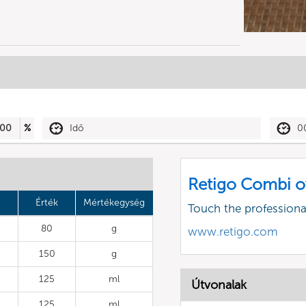
00
%
Idő
0
Retigo Combi o
Érték
Mértékegység
Touch the profession
80
g
www.retigo.com
150
g
125
ml
Útvonalak
125
ml