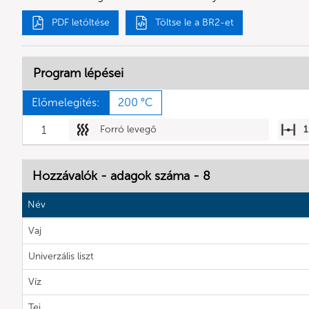
PDF letöltése
Töltse le a BR2-et
Program lépései
Előmelegítés:
200 °C
1
Forró levegő
1
Hozzávalók - adagok száma - 8
Név
Vaj
Univerzális liszt
Víz
Tej