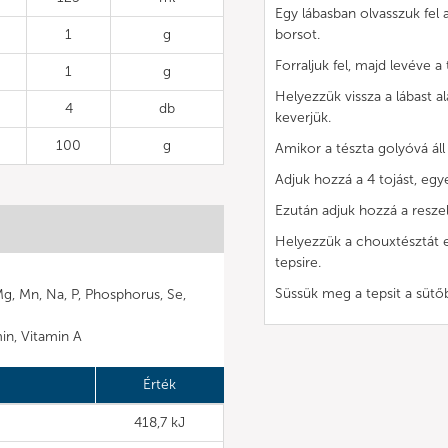
Egy lábasban olvasszuk fel a
1
g
borsot.
Forraljuk fel, majd levéve a 
1
g
Helyezzük vissza a lábast a
4
db
keverjük.
100
g
Amikor a tészta golyóvá áll
Adjuk hozzá a 4 tojást, egy
Ezután adjuk hozzá a resze
Helyezzük a chouxtésztát e
tepsire.
Süssük meg a tepsit a süt
Mg, Mn, Na, P, Phosphorus, Se,
min, Vitamin A
Érték
418,7 kJ