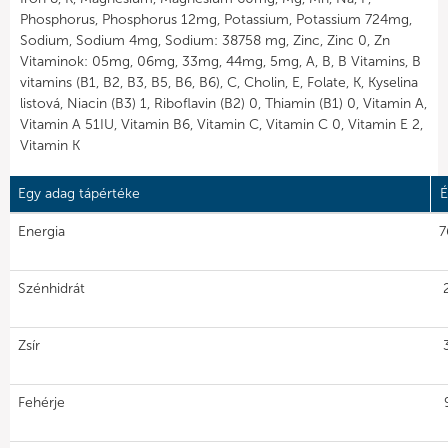
Phosphorus, Phosphorus 12mg, Potassium, Potassium 724mg,
Sodium, Sodium 4mg, Sodium: 38758 mg, Zinc, Zinc 0, Zn
Vitaminok: 05mg, 06mg, 33mg, 44mg, 5mg, A, B, B Vitamins, B
vitamins (B1, B2, B3, B5, B6, B6), C, Cholin, E, Folate, K, Kyselina
listová, Niacin (B3) 1, Riboflavin (B2) 0, Thiamin (B1) 0, Vitamin A,
Vitamin A 51IU, Vitamin B6, Vitamin C, Vitamin C 0, Vitamin E 2,
Vitamin K
Egy adag tápértéke
É
Energia
7
Szénhidrát
Zsír
Fehérje