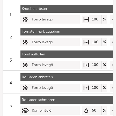
Knochen rösten
1
Forró levegő
100
%
Tomatenmark zugeben
2
Forró levegő
100
%
Fond auffüllen
3
Forró levegő
100
%
Rouladen anbraten
4
Forró levegő
100
%
Rouladen schmoren
5
Kombináció
50
%