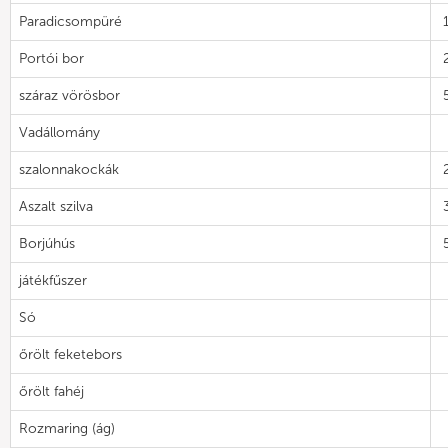
Paradicsompüré
Portói bor
száraz vörösbor
Vadállomány
szalonnakockák
Aszalt szilva
Borjúhús
játékfűszer
Só
őrölt feketebors
őrölt fahéj
Rozmaring (ág)