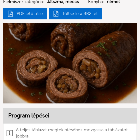
Élelmiszer kategória:
Játszma, meccs
Konyha:
német
PDF letöltése
Töltse le a BR2-et
Program lépései
A teljes táblázat megtekintéséhez mozgassa a táblázatot
jobbra.