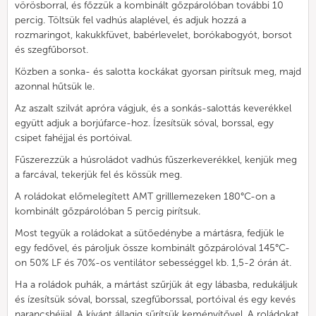
vörösborral, és főzzük a kombinált gőzpárolóban további 10
percig. Töltsük fel vadhús alaplével, és adjuk hozzá a
rozmaringot, kakukkfüvet, babérlevelet, borókabogyót, borsot
és szegfűborsot.
Közben a sonka- és salotta kockákat gyorsan pirítsuk meg, majd
azonnal hűtsük le.
Az aszalt szilvát apróra vágjuk, és a sonkás-salottás keverékkel
együtt adjuk a borjúfarce-hoz. Ízesítsük sóval, borssal, egy
csipet fahéjjal és portóival.
Fűszerezzük a húsroládot vadhús fűszerkeverékkel, kenjük meg
a farcával, tekerjük fel és kössük meg.
A roládokat előmelegített AMT grilllemezeken 180°C-on a
kombinált gőzpárolóban 5 percig pirítsuk.
Most tegyük a roládokat a sütőedénybe a mártásra, fedjük le
egy fedővel, és pároljuk össze kombinált gőzpárolóval 145°C-
on 50% LF és 70%-os ventilátor sebességgel kb. 1,5-2 órán át.
Ha a roládok puhák, a mártást szűrjük át egy lábasba, redukáljuk
és ízesítsük sóval, borssal, szegfűborssal, portóival és egy kevés
narancshéjjal. A kívánt állagig sűrítsük keményítővel. A roládokat