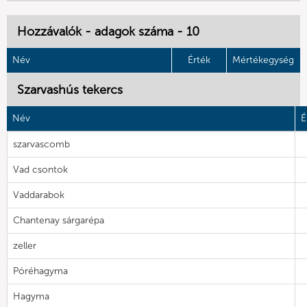
Hozzávalók - adagok száma - 10
Név
Érték
Mértékegység
Szarvashús tekercs
Név
É
szarvascomb
Vad csontok
Vaddarabok
Chantenay sárgarépa
zeller
Póréhagyma
Hagyma