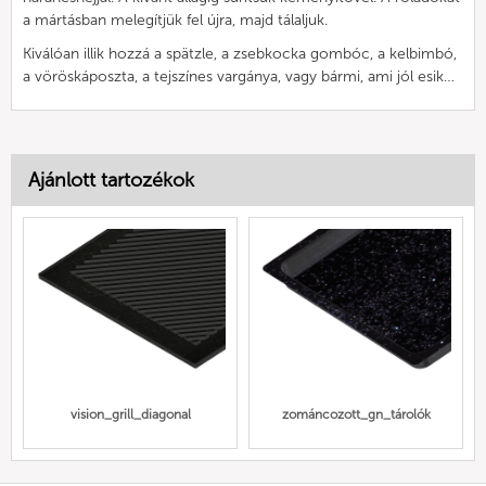
a mártásban melegítjük fel újra, majd tálaljuk.
Kiválóan illik hozzá a spätzle, a zsebkocka gombóc, a kelbimbó,
a vöröskáposzta, a tejszínes vargánya, vagy bármi, ami jól esik…
Ajánlott tartozékok
vision_grill_diagonal
zománcozott_gn_tárolók