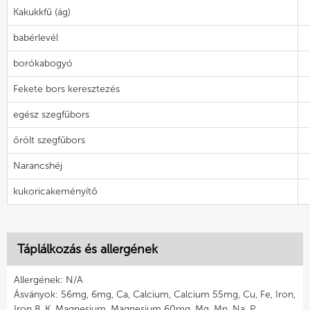
Kakukkfű (ág)
babérlevél
borókabogyó
Fekete bors keresztezés
egész szegfűbors
őrölt szegfűbors
Narancshéj
kukoricakeményítő
Táplálkozás és allergének
Allergének: N/A
Ásványok: 56mg, 6mg, Ca, Calcium, Calcium 55mg, Cu, Fe, Iron,
Iron 8, K, Magnesium, Magnesium 60mg, Mg, Mn, Na, P,