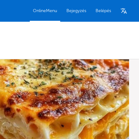
OnlineMenu
Bejegyzés
Belépés