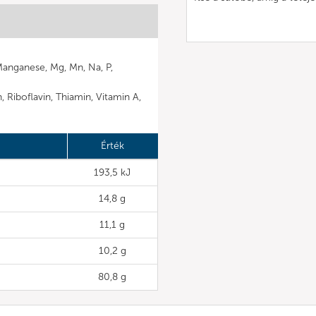
 Manganese, Mg, Mn, Na, P,
n, Riboflavin, Thiamin, Vitamin A,
Érték
193,5 kJ
14,8 g
11,1 g
10,2 g
80,8 g