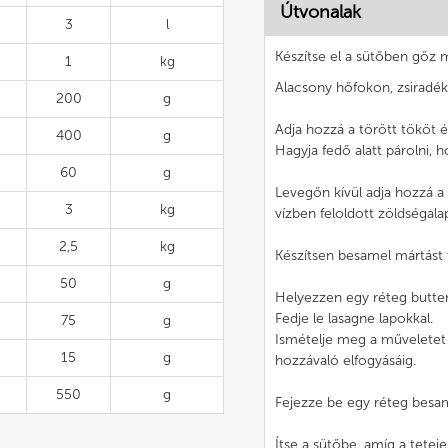
Útvonalak
3
l
Készítse el a sütőben gőz 
1
kg
Alacsony hőfokon, zsiradék
200
g
Adja hozzá a törött tököt és
400
g
Hagyja fedő alatt párolni, h
60
g
Levegőn kívül adja hozzá a 
3
kg
vízben feloldott zöldségalap
2,5
kg
Készítsen besamel mártást t
50
g
Helyezzen egy réteg butter
Fedje le lasagne lapokkal.
75
g
Ismételje meg a műveletet 
15
g
hozzávaló elfogyásáig.
550
g
Fejezze be egy réteg besam
Ítse a sütőbe, amíg a tetej