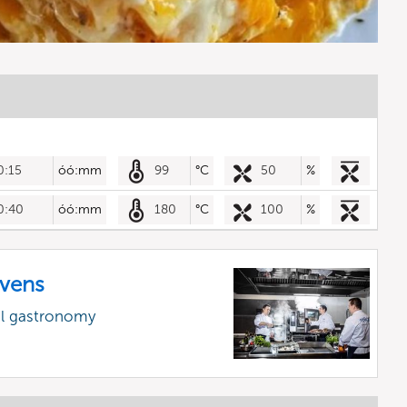
0:15
óó:mm
99
°C
50
%
0:40
óó:mm
180
°C
100
%
vens
al gastronomy