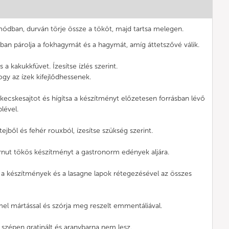
módban, durván törje össze a tököt, majd tartsa melegen.
ban párolja a fokhagymát és a hagymát, amíg áttetszővé válik.
 a kakukkfüvet. Ízesítse ízlés szerint.
ogy az ízek kifejlődhessenek.
kecskesajtot és hígítsa a készítményt előzetesen forrásban lévő
lével.
ejből és fehér rouxból, ízesítse szükség szerint.
nut tökös készítményt a gastronorm edények aljára.
a készítmények és a lasagne lapok rétegezésével az összes
el mártással és szórja meg reszelt emmentáliával.
e szépen gratinált és aranybarna nem lesz.