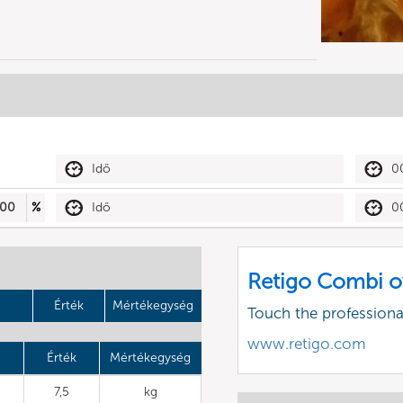
Idő
0
00
%
Idő
0
Retigo Combi o
Érték
Mértékegység
Touch the profession
www.retigo.com
Érték
Mértékegység
7,5
kg