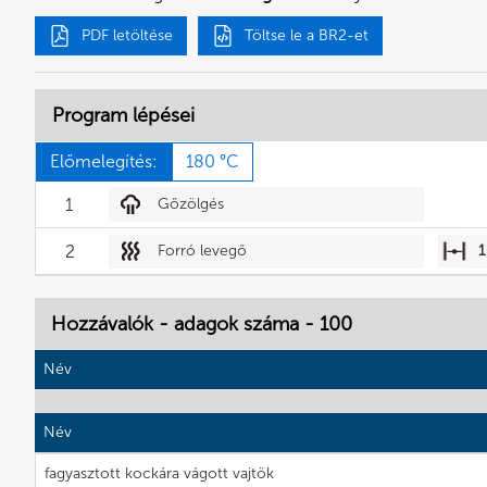
PDF letöltése
Töltse le a BR2-et
Program lépései
Előmelegítés:
180 °C
1
Gőzölgés
2
Forró levegő
1
Hozzávalók - adagok száma - 100
Név
Név
fagyasztott kockára vágott vajtök