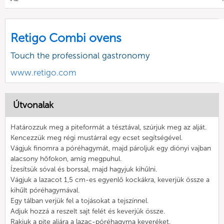
Retigo Combi ovens
Touch the professional gastronomy
www.retigo.com
Útvonalak
Határozzuk meg a piteformát a tésztával, szúrjuk meg az alját.
Kencezzük meg régi mustárral egy ecset segítségével.
Vágjuk finomra a póréhagymát, majd pároljuk egy diónyi vajban
alacsony hőfokon, amíg megpuhul.
Ízesítsük sóval és borssal, majd hagyjuk kihűlni.
Vágjuk a lazacot 1,5 cm-es egyenlő kockákra, keverjük össze a
kihűlt póréhagymával.
Egy tálban verjük fel a tojásokat a tejszínnel.
Adjuk hozzá a reszelt sajt felét és keverjük össze.
Rakjuk a pite aljára a lazac-póréhagyma keveréket.