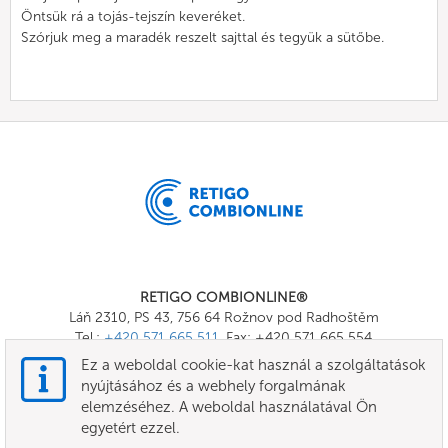
Öntsük rá a tojás-tejszín keveréket.
Szórjuk meg a maradék reszelt sajttal és tegyük a sütőbe.
RETIGO COMBIONLINE®
Láň 2310, PS 43, 756 64 Rožnov pod Radhoštěm
Tel.:
+420 571 665 511
, Fax: +420 571 665 554
E-mail:
info@combionline.com
Ez a weboldal cookie-kat használ a szolgáltatások
nyújtásához és a webhely forgalmának
elemzéséhez. A weboldal használatával Ön
OnlineMenu
egyetért ezzel.