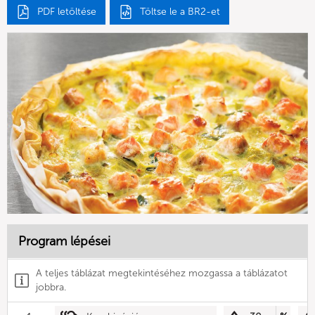
PDF letöltése
Töltse le a BR2-et
Program lépései
A teljes táblázat megtekintéséhez mozgassa a táblázatot
jobbra.