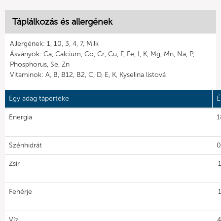
Táplálkozás és allergének
Allergének: 1, 10, 3, 4, 7, Milk
Ásványok: Ca, Calcium, Co, Cr, Cu, F, Fe, I, K, Mg, Mn, Na, P,
Phosphorus, Se, Zn
Vitaminok: A, B, B12, B2, C, D, E, K, Kyselina listová
Egy adag tápértéke
É
Energia
1
Szénhidrát
0
Zsír
Fehérje
Víz
4