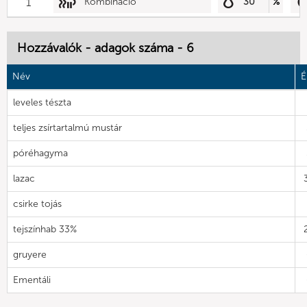
1
Kombináció
30
%
Hozzávalók - adagok száma - 6
Név
É
leveles tészta
teljes zsírtartalmú mustár
póréhagyma
lazac
csirke tojás
tejszínhab 33%
gruyere
Ementáli