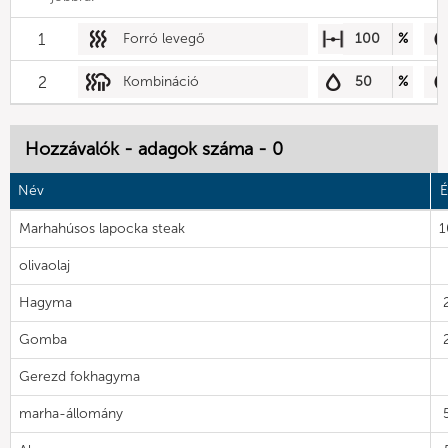
1
Forró levegő
100
%
2
Kombináció
50
%
Hozzávalók - adagok száma - 0
Név
É
Marhahúsos lapocka steak
1
olivaolaj
Hagyma
Gomba
Gerezd fokhagyma
marha-állomány