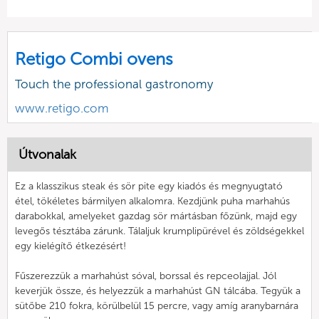
Retigo Combi ovens
Touch the professional gastronomy
www.retigo.com
Útvonalak
Ez a klasszikus steak és sör pite egy kiadós és megnyugtató
étel, tökéletes bármilyen alkalomra. Kezdjünk puha marhahús
darabokkal, amelyeket gazdag sör mártásban főzünk, majd egy
levegős tésztába zárunk. Tálaljuk krumplipürével és zöldségekkel
egy kielégítő étkezésért!
Fűszerezzük a marhahúst sóval, borssal és repceolajjal. Jól
keverjük össze, és helyezzük a marhahúst GN tálcába. Tegyük a
sütőbe 210 fokra, körülbelül 15 percre, vagy amíg aranybarnára