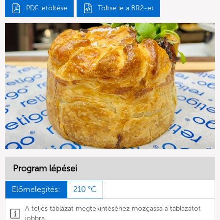
PDF letöltése
Töltse le a BR2-et
Program lépései
Előmelegítés:
210 °C
A teljes táblázat megtekintéséhez mozgassa a táblázatot
jobbra.