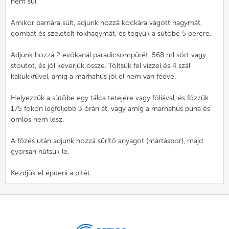
nem sül.
Amikor barnára sült, adjunk hozzá kockára vágott hagymát,
gombát és szeletelt fokhagymát, és tegyük a sütőbe 5 percre.
Adjunk hozzá 2 evőkanál paradicsompürét, 568 ml sört vagy
stoutot, és jól keverjük össze. Töltsük fel vízzel és 4 szál
kakukkfűvel, amíg a marhahús jól el nem van fedve.
Helyezzük a sütőbe egy tálca tetejére vagy fóliával, és főzzük
175 fokon legfeljebb 3 órán át, vagy amíg a marhahús puha és
omlós nem lesz.
A főzés után adjunk hozzá sűrítő anyagot (mártáspor), majd
gyorsan hűtsük le.
Kezdjük el építeni a pitét.