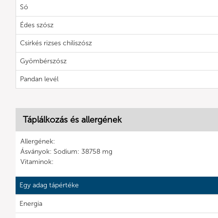
Só
Édes szósz
Csirkés rizses chiliszósz
Gyömbérszósz
Pandan levél
Táplálkozás és allergének
Allergének:
Ásványok: Sodium: 38758 mg
Vitaminok:
Egy adag tápértéke
Energia