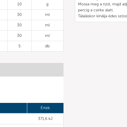
10
g
Mossa meg a rizst, majd adj
percig a csirke alatt.
30
ml
Tálaláskor kínálja édes szós
30
ml
30
ml
5
db
Érték
371,6 kJ