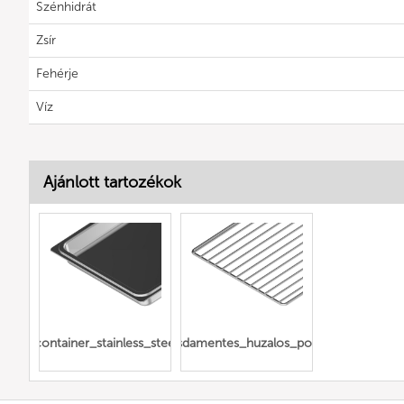
Szénhidrát
Zsír
Fehérje
Víz
Ajánlott tartozékok
Gn_container_stainless_steel_full
rozsdamentes_huzalos_polcok