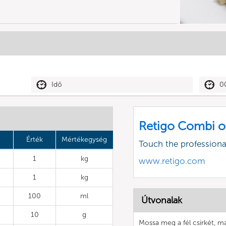
Idő
0
Retigo Combi o
Érték
Mértékegység
Touch the profession
1
kg
www.retigo.com
1
kg
100
ml
Útvonalak
10
g
Mossa meg a fél csirkét, maj