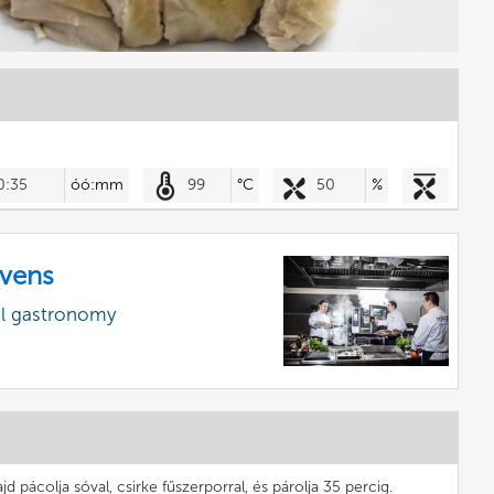
0:35
óó:mm
99
°C
50
%
vens
al gastronomy
d pácolja sóval, csirke fűszerporral, és párolja 35 percig.