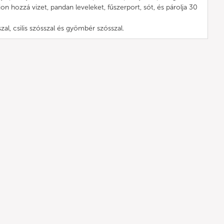
on hozzá vizet, pandan leveleket, fűszerport, sót, és párolja 30
szal, csilis szósszal és gyömbér szósszal.