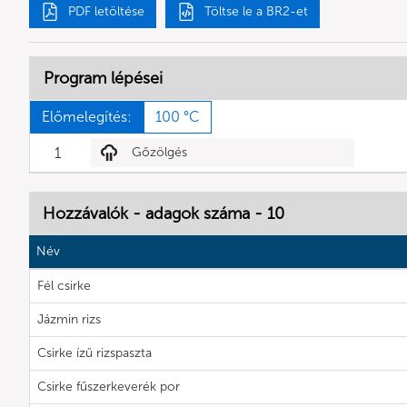
PDF letöltése
Töltse le a BR2-et
Program lépései
Előmelegítés:
100 °C
1
Gőzölgés
Hozzávalók - adagok száma - 10
Név
Fél csirke
Jázmin rizs
Csirke ízű rizspaszta
Csirke fűszerkeverék por