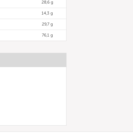
28,6 g
14,3 g
29,7 g
76,1 g