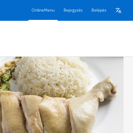
OnlineMenu
Bejegyzés
Belépés