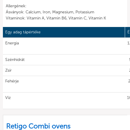
Allergének:
Ásványok: Calcium, Iron, Magnesium, Potassium
Vitaminok: Vitamin A, Vitamin B6, Vitamin C, Vitamin K
Egy adag tápértéke
É
Energia
1
Szénhidrát
Zsír
Fehérje
Víz
1
Retigo Combi ovens