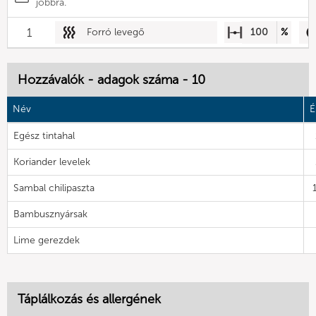
jobbra.
1
Forró levegő
100
%
Hozzávalók - adagok száma - 10
Név
É
Egész tintahal
Koriander levelek
Sambal chilipaszta
Bambusznyársak
Lime gerezdek
Táplálkozás és allergének