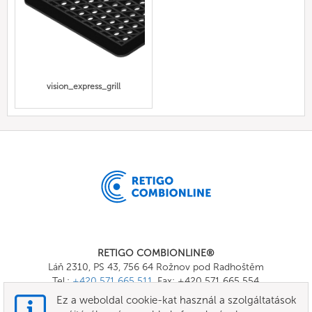
vision_express_grill
RETIGO COMBIONLINE®
Láň 2310, PS 43, 756 64 Rožnov pod Radhoštěm
Tel.:
+420 571 665 511
, Fax: +420 571 665 554
E-mail:
info@combionline.com
Ez a weboldal cookie-kat használ a szolgáltatások