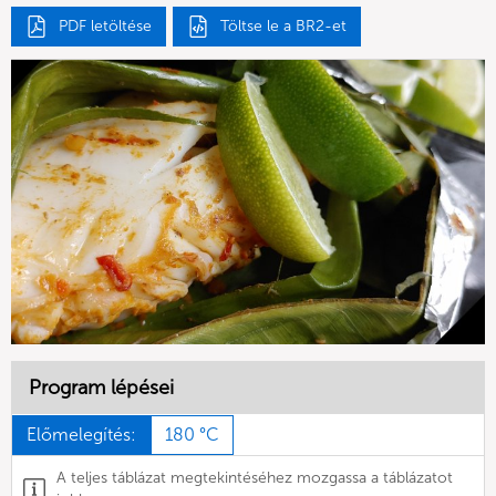
PDF letöltése
Töltse le a BR2-et
Program lépései
Előmelegítés:
180 °C
A teljes táblázat megtekintéséhez mozgassa a táblázatot