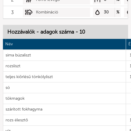
3
Kombináció
30
%
Hozzávalók - adagok száma - 10
Név
É
sima búzaliszt
rozsliszt
teljes kiőrlésű tönkölyliszt
só
tökmagok
szárított fokhagyma
rozs élesztő
víz