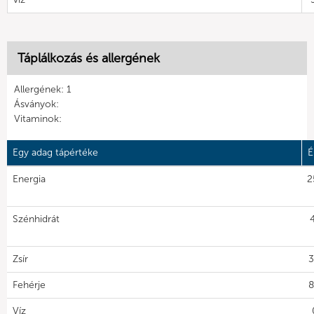
Táplálkozás és allergének
Allergének: 1
Ásványok:
Vitaminok:
Egy adag tápértéke
É
Energia
2
Szénhidrát
Zsír
3
Fehérje
8
Víz