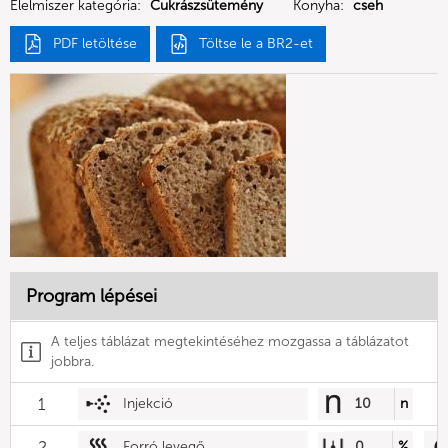
Élelmiszer kategória:
Cukrászsütemény
Konyha:
cseh
PDF letöltése
Töltse le a BR2-et
Program lépései
A teljes táblázat megtekintéséhez mozgassa a táblázatot
jobbra.
1
Injekció
10
n
2
Forró levegő
0
%