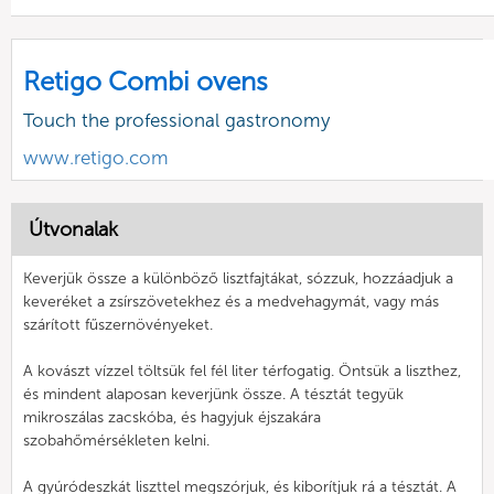
Retigo Combi ovens
Touch the professional gastronomy
www.retigo.com
Útvonalak
Keverjük össze a különböző lisztfajtákat, sózzuk, hozzáadjuk a
keveréket a zsírszövetekhez és a medvehagymát, vagy más
szárított fűszernövényeket.
A kovászt vízzel töltsük fel fél liter térfogatig. Öntsük a liszthez,
és mindent alaposan keverjünk össze. A tésztát tegyük
mikroszálas zacskóba, és hagyjuk éjszakára
szobahőmérsékleten kelni.
A gyúródeszkát liszttel megszórjuk, és kiborítjuk rá a tésztát. A