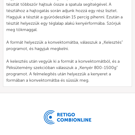
tésztát többször hajtsuk össze a spatula segítségével. A
tésztához a hajtogatás során adjunk hozzá egy rész lisztet.
Hagyjuk a tésztát a gyúródeszkán 15 percig pihenni. Ezután a
tésztát helyezzük egy téglalap alakú kenyérformába. Szórjuk
meg tökmaggal.
A formát helyezzük a konvektomátba, válasszuk a „Kelesztés”
programot, és hagyjuk megkelni.
A kelesztés után vegyük ki a formát a konvektomátból, és a
Péksütemény szekcióban válasszuk a „Kenyér 800-1500g”
programot. A felmelegítés után helyezzük a kenyeret a
formában a konvektomátba és süssük meg.