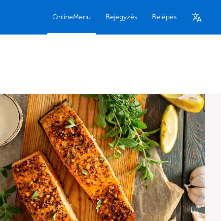
OnlineMenu
Bejegyzés
Belépés