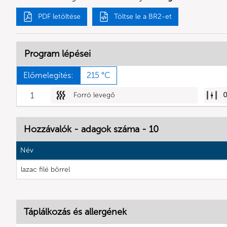
PDF letöltése
Töltse le a BR2-et
Program lépései
Előmelegítés:
215 °C
1
Forró levegő
Hozzávalók - adagok száma - 10
Név
lazac filé bőrrel
Táplálkozás és allergének