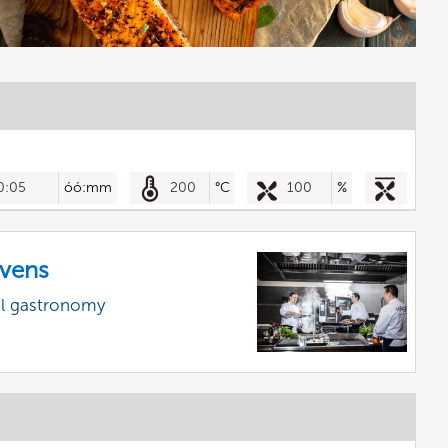
0:05
óó:mm
200
°C
100
%
vens
al gastronomy