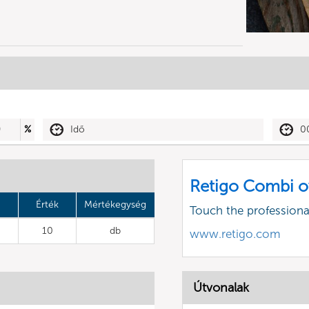
0
%
Idő
0
Retigo Combi o
Érték
Mértékegység
Touch the profession
10
db
www.retigo.com
Útvonalak