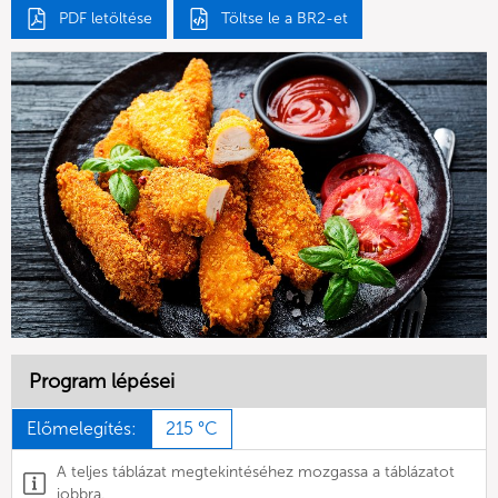
PDF letöltése
Töltse le a BR2-et
Program lépései
Előmelegítés:
215 °C
A teljes táblázat megtekintéséhez mozgassa a táblázatot
jobbra.