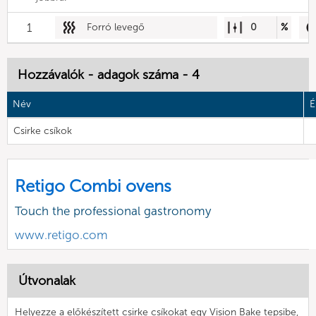
1
Forró levegő
0
%
Hozzávalók - adagok száma - 4
Név
É
Csirke csíkok
Retigo Combi ovens
Touch the professional gastronomy
www.retigo.com
Útvonalak
Helyezze a előkészített csirke csíkokat egy Vision Bake tepsibe,