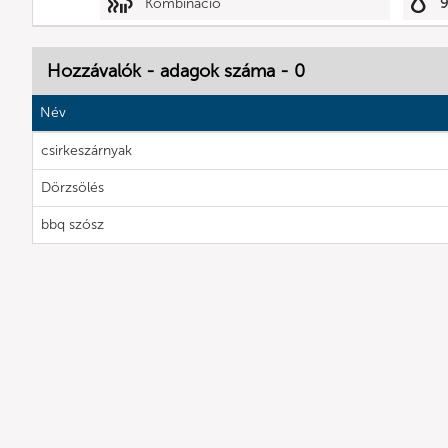
Kombináció
Hozzávalók - adagok száma - 0
Név
csirkeszárnyak
Dörzsölés
bbq szósz