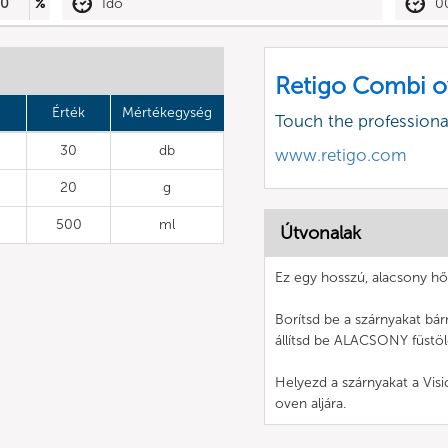
90
%
Idő
0
Retigo Combi o
Érték
Mértékegység
Touch the profession
30
db
www.retigo.com
20
g
500
ml
Útvonalak
Ez egy hosszú, alacsony hőf
Borítsd be a szárnyakat bár
állítsd be ALACSONY füstöl
Helyezd a szárnyakat a Visi
oven aljára.