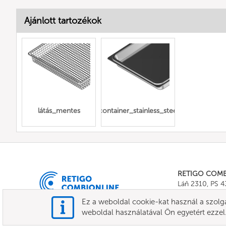
Ajánlott tartozékok
látás_mentes
Gn_container_stainless_steel_full
RETIGO COM
Láň 2310, PS 
Tel.:
+420 571 
Ez a weboldal cookie-kat használ a szol
E-mail:
info@c
weboldal használatával Ön egyetért ezzel