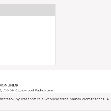
BIONLINE®
43, 756 64 Rožnov pod Radhoštěm
665 511
, Fax: +420 571 665 554
gáltatások nyújtásához és a webhely forgalmának elemzéséhez. A
ombionline.com
.