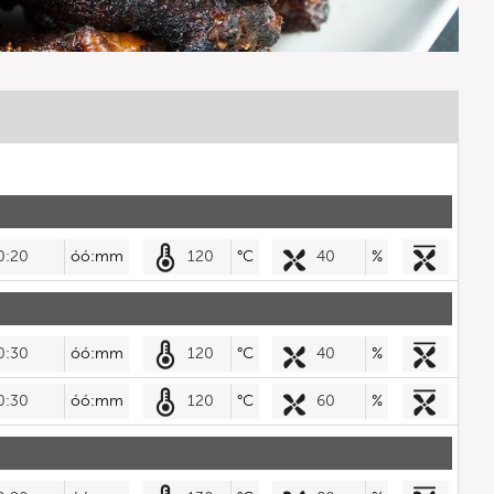
0:20
óó:mm
120
°C
40
%
0:30
óó:mm
120
°C
40
%
0:30
óó:mm
120
°C
60
%