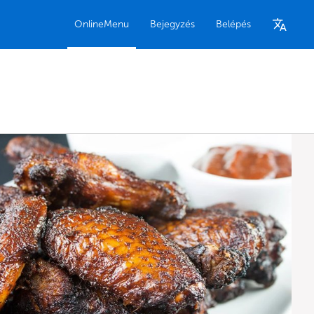
OnlineMenu
Bejegyzés
Belépés