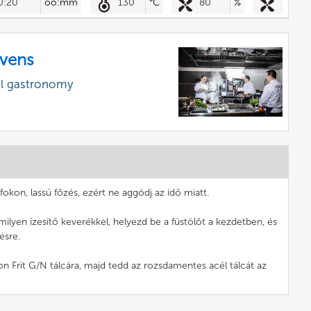
0:20
óó:mm
130
°C
80
%
vens
al gastronomy
okon, lassú főzés, ezért ne aggódj az idő miatt.
milyen ízesítő keverékkel, helyezd be a füstölőt a kezdetben, és
ésre.
on Frit G/N tálcára, majd tedd az rozsdamentes acél tálcát az