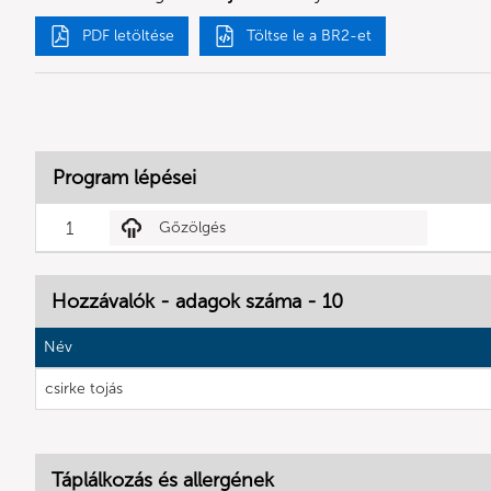
PDF letöltése
Töltse le a BR2-et
Program lépései
1
Gőzölgés
Hozzávalók - adagok száma - 10
Név
csirke tojás
Táplálkozás és allergének