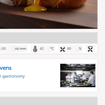
1:00
óó:mm
62
°C
80
%
vens
al gastronomy