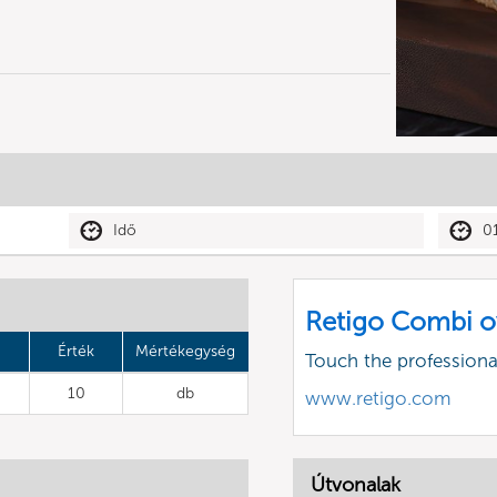
Idő
0
Retigo Combi o
Érték
Mértékegység
Touch the profession
10
db
www.retigo.com
Útvonalak