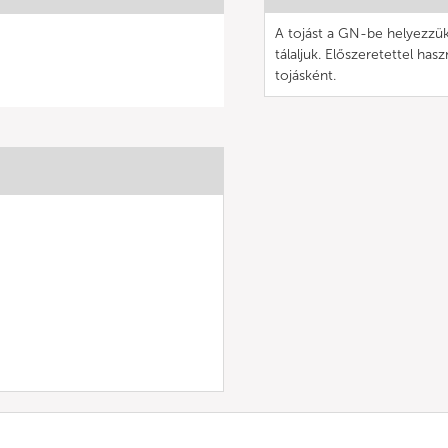
A tojást a GN-be helyezzü
tálaljuk. Előszeretettel has
tojásként.