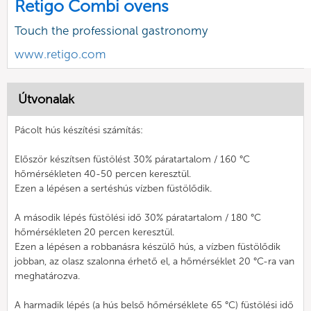
Retigo Combi ovens
Touch the professional gastronomy
www.retigo.com
Útvonalak
Pácolt hús készítési számítás:
Először készítsen füstölést 30% páratartalom / 160 °C
hőmérsékleten 40-50 percen keresztül.
Ezen a lépésen a sertéshús vízben füstölődik.
A második lépés füstölési idő 30% páratartalom / 180 °C
hőmérsékleten 20 percen keresztül.
Ezen a lépésen a robbanásra készülő hús, a vízben füstölődik
jobban, az olasz szalonna érhető el, a hőmérséklet 20 °C-ra van
meghatározva.
A harmadik lépés (a hús belső hőmérséklete 65 °C) füstölési idő