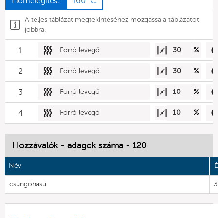
Előmelegítés:
160 °C
A teljes táblázat megtekintéséhez mozgassa a táblázatot
jobbra.
1
Forró levegő
30
%
2
Forró levegő
30
%
3
Forró levegő
10
%
4
Forró levegő
10
%
Hozzávalók - adagok száma - 120
Név
É
csüngőhasú
3