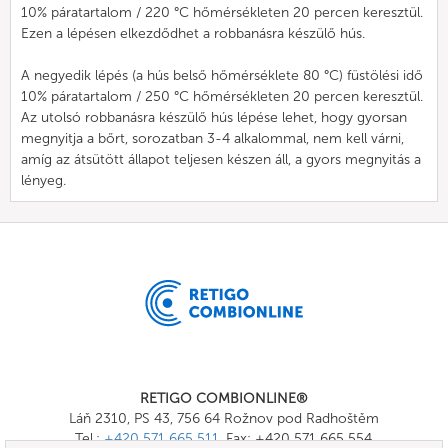
10% páratartalom / 220 °C hőmérsékleten 20 percen keresztül.
Ezen a lépésen elkezdődhet a robbanásra készülő hús.
A negyedik lépés (a hús belső hőmérséklete 80 °C) füstölési idő
10% páratartalom / 250 °C hőmérsékleten 20 percen keresztül.
Az utolsó robbanásra készülő hús lépése lehet, hogy gyorsan
megnyitja a bőrt, sorozatban 3-4 alkalommal, nem kell várni,
amíg az átsütött állapot teljesen készen áll, a gyors megnyitás a
lényeg.
RETIGO COMBIONLINE®
Láň 2310, PS 43, 756 64 Rožnov pod Radhoštěm
Tel.:
+420 571 665 511
, Fax: +420 571 665 554