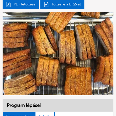
PDF letöltése
Töltse le a BR2-et
Program lépései