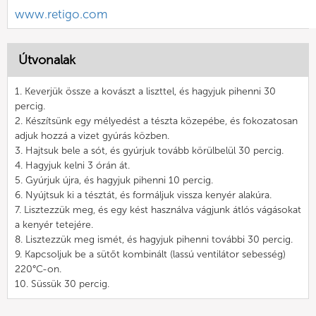
www.retigo.com
Útvonalak
1. Keverjük össze a kovászt a liszttel, és hagyjuk pihenni 30
percig.
2. Készítsünk egy mélyedést a tészta közepébe, és fokozatosan
adjuk hozzá a vizet gyúrás közben.
3. Hajtsuk bele a sót, és gyúrjuk tovább körülbelül 30 percig.
4. Hagyjuk kelni 3 órán át.
5. Gyúrjuk újra, és hagyjuk pihenni 10 percig.
6. Nyújtsuk ki a tésztát, és formáljuk vissza kenyér alakúra.
7. Lisztezzük meg, és egy kést használva vágjunk átlós vágásokat
a kenyér tetejére.
8. Lisztezzük meg ismét, és hagyjuk pihenni további 30 percig.
9. Kapcsoljuk be a sütőt kombinált (lassú ventilátor sebesség)
220°C-on.
10. Süssük 30 percig.