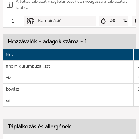
A teljes táblázat megtekintéséhez mozgassa a táblázatot
jobbra.
1
Kombináció
30
%
Hozzávalók - adagok száma - 1
Név
É
finom durumbúza liszt
víz
kovász
só
Táplálkozás és allergének