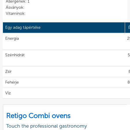
Allergének: 1
Ásványok:
Vitaminok:
Egy adag tápértéke
Energia
2
Szénhidrát
5
Zsír
Fehérje
8
Víz
Retigo Combi ovens
Touch the professional gastronomy