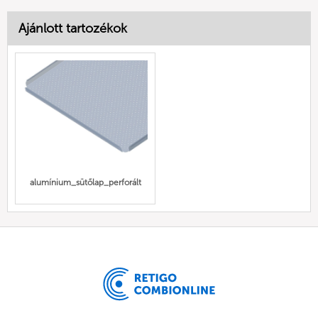
Ajánlott tartozékok
alumínium_sütőlap_perforált