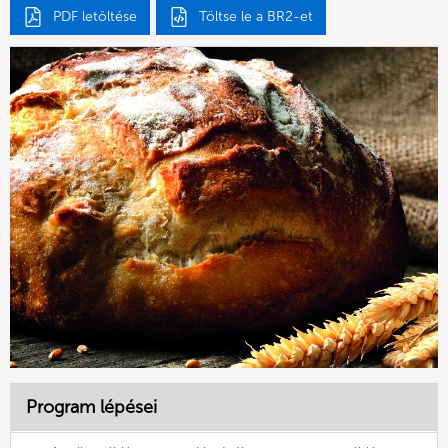
PDF letöltése
Töltse le a BR2-et
Program lépései