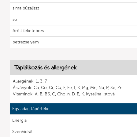
sima búzaliszt
só
őrölt feketebors
petrezselyem
Táplálkozás és allergének
Allergének: 1, 3, 7
Ásványok: Ca, Co, Cr, Cu, F, Fe, I, K, Mg, Mn, Na, P, Se, Zn
Vitaminok: A, B, B6, C, Cholin, D, E, K, Kyselina listová
Egy adag tápértéke
Energia
Szénhidrát