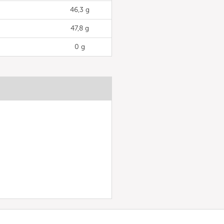
46,3 g
47,8 g
0 g