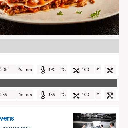
0:08
óó:mm
190
°C
100
%
0:55
óó:mm
155
°C
100
%
vens