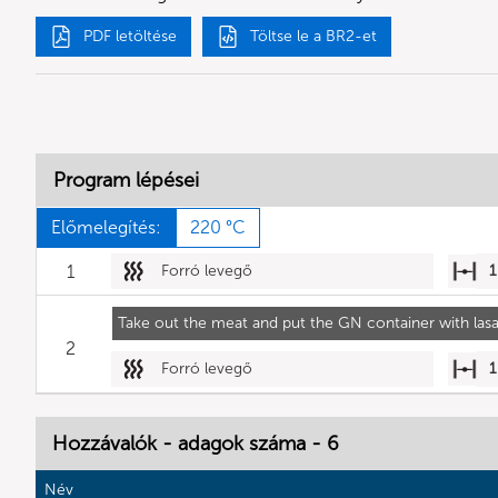
PDF letöltése
Töltse le a BR2-et
Program lépései
Előmelegítés:
220 °C
1
Forró levegő
1
Take out the meat and put the GN container with las
2
Forró levegő
1
Hozzávalók - adagok száma - 6
Név