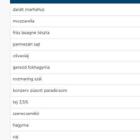
darált marhahús
mozzarella
friss lasagne tészta
parmezán sajt
olivaolaj
gerezd fokhagyma
rozmaring szál
konzerv zúzott paradicsom
tej 3,5%
szerecsendió
hagyma
vaj