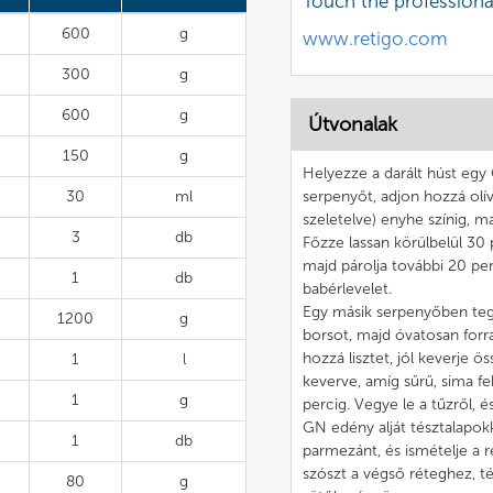
Touch the profession
600
g
www.retigo.com
300
g
600
g
Útvonalak
150
g
Helyezze a darált húst egy
30
ml
serpenyőt, adjon hozzá olív
szeletelve) enyhe színig, m
3
db
Főzze lassan körülbelül 30 p
majd párolja további 20 pe
1
db
babérlevelet.
Egy másik serpenyőben tegy
1200
g
borsot, majd óvatosan forra
hozzá lisztet, jól keverje ö
1
l
keverve, amíg sűrű, sima fe
1
g
percig. Vegye le a tűzről, é
GN edény alját tésztalapokk
1
db
parmezánt, és ismételje a 
szószt a végső réteghez, tép
80
g