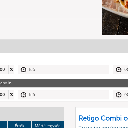
00
%
Idő
0
agne in
00
%
Idő
0
Retigo Combi o
Érték
Mértékegység