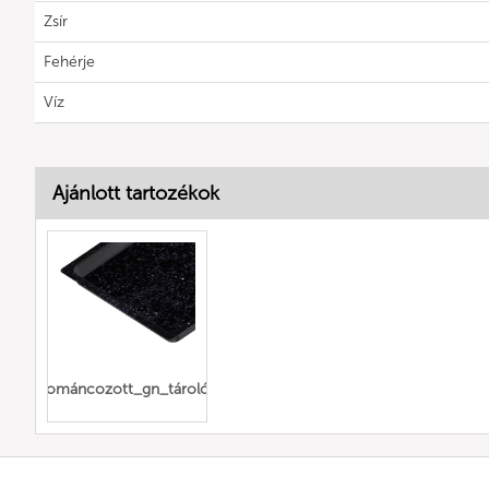
Zsír
Fehérje
Víz
Ajánlott tartozékok
zománcozott_gn_tárolók