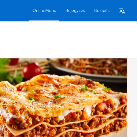
OnlineMenu
Bejegyzés
Belépés