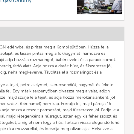
al gastronomy
 GN edénybe, és pirítsa meg a Kompi sütőben. Húzza fel a
aolajat, és lassan pirítsa meg a fokhagymát (hámozva és
ajd adja hozzá a rozmaringot, babérlevelet és a paradicsomot.
ercig, fedő alatt. Adja hozzá a darált húst, és fűszerezze jól,
rcig, néha megkeverve. Távolítsa el a rozmaringot és a
e a tejet, petrezselymet, szerecsendiót, hagymát és fekete
lja fel. Egy másik serpenyőben olvassza meg a vajat, adjon
ssze, majd szűrje le a tejet, és adja hozzá merőkanálanként, jól
hér szószt (béchamel) nem kap. Forralja fel, majd párolja 15
s adja hozzá a reszelt parmezánt, majd fűszerezze jól. Fedje le a
al, majd rétegenként a húsragut, aztán egy kis fehér szószt és
rétegeket, amíg el nem fogy a hús. Tartson vissza elegendő fehér
je rá a mozzarellát, és locsolja meg olívaolajjal. Helyezze a