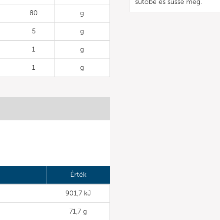
sütőbe és süsse meg.
80
g
5
g
1
g
1
g
Érték
901,7 kJ
71,7 g