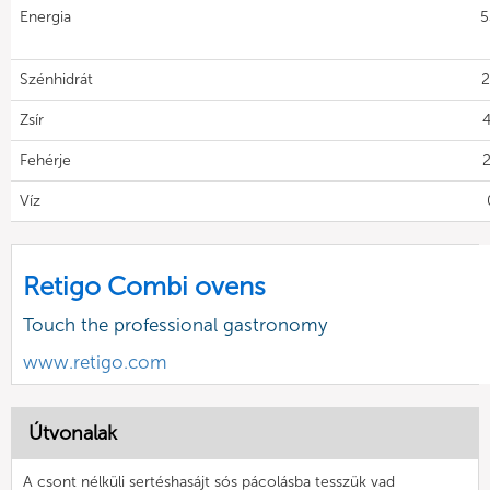
Energia
5
Szénhidrát
2
Zsír
4
Fehérje
2
Víz
Retigo Combi ovens
Touch the professional gastronomy
www.retigo.com
Útvonalak
A csont nélküli sertéshasájt sós pácolásba tesszük vad