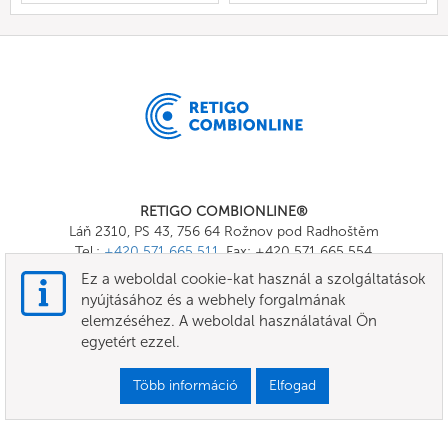
RETIGO COMBIONLINE®
Láň 2310, PS 43, 756 64 Rožnov pod Radhoštěm
Tel.:
+420 571 665 511
, Fax: +420 571 665 554
E-mail:
info@combionline.com
Ez a weboldal cookie-kat használ a szolgáltatások
nyújtásához és a webhely forgalmának
elemzéséhez. A weboldal használatával Ön
OnlineMenu
egyetért ezzel.
FELHASZNÁLÁSI FELTÉTELEK
Több információ
Elfogad