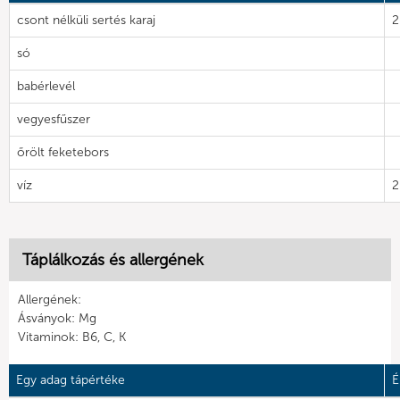
csont nélküli sertés karaj
2
só
babérlevél
vegyesfűszer
őrölt feketebors
víz
2
Táplálkozás és allergének
Allergének:
Ásványok: Mg
Vitaminok: B6, C, K
Egy adag tápértéke
É