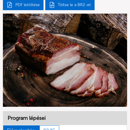
PDF letöltése
Töltse le a BR2-et
Program lépései