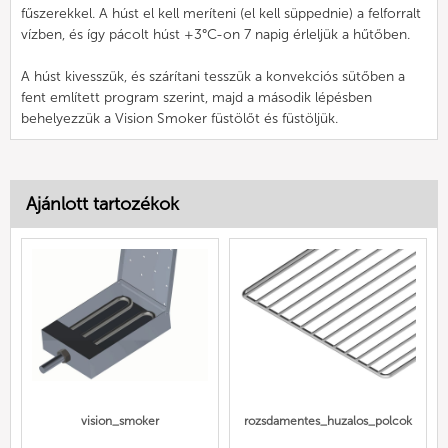
fűszerekkel. A húst el kell meríteni (el kell süppednie) a felforralt
vízben, és így pácolt húst +3°C-on 7 napig érleljük a hűtőben.
A húst kivesszük, és szárítani tesszük a konvekciós sütőben a
fent említett program szerint, majd a második lépésben
behelyezzük a Vision Smoker füstölőt és füstöljük.
Ajánlott tartozékok
vision_smoker
rozsdamentes_huzalos_polcok