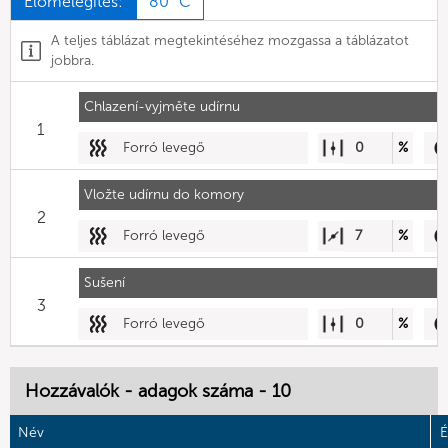
Előmelegítés:
80 °C
A teljes táblázat megtekintéséhez mozgassa a táblázatot
jobbra.
Chlazení-vyjměte udírnu
1
Forró levegő
0
%
Vložte udírnu do komory
2
Forró levegő
7
%
Sušení
3
Forró levegő
0
%
Hozzávalók - adagok száma - 10
Név
É