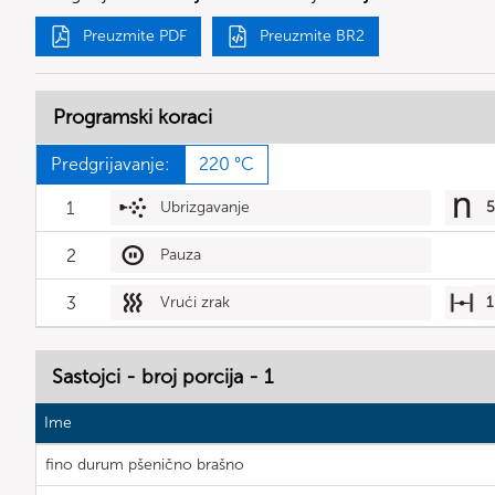
Preuzmite PDF
Preuzmite BR2
Programski koraci
Predgrijavanje:
220 °C
1
Ubrizgavanje
5
2
Pauza
3
Vrući zrak
1
Sastojci - broj porcija - 1
Ime
fino durum pšenično brašno