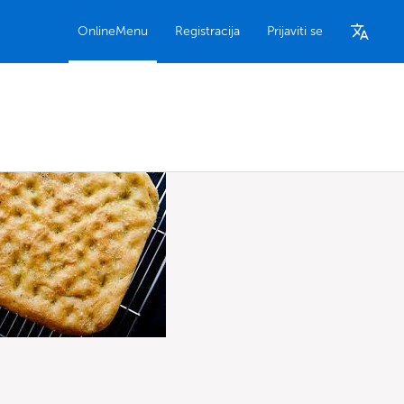
OnlineMenu
Registracija
Prijaviti se