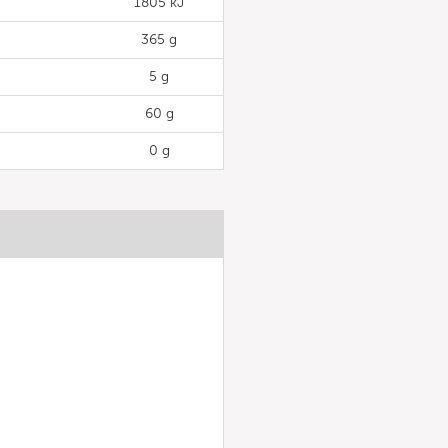
1805 kJ
365 g
5 g
60 g
0 g