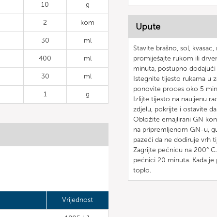
10
g
2
kom
Upute
30
ml
Stavite brašno, sol, kvasac
400
ml
promiješajte rukom ili drven
minuta, postupno dodajući 
30
ml
Istegnite tijesto rukama u z
ponovite proces oko 5 min
1
g
Izlijte tijesto na nauljenu r
zdjelu, pokrijte i ostavite 
Obložite emajlirani GN konte
na pripremljenom GN-u, gur
pazeći da ne dodiruje vrh ti
Zagrijte pećnicu na 200° C.
pećnici 20 minuta. Kada je p
toplo.
Vrijednost