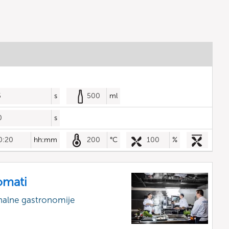
5
s
500
ml
0
s
0:20
hh:mm
200
°C
100
%
omati
nalne gastronomije