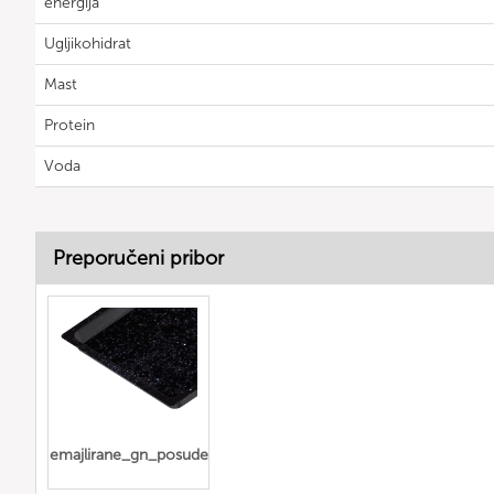
energija
Ugljikohidrat
Mast
Protein
Voda
Preporučeni pribor
emajlirane_gn_posude