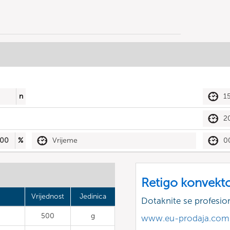
n
1
2
00
%
Vrijeme
0
Retigo konvekt
Vrijednost
Jedinica
Dotaknite se profesio
500
g
www.eu-prodaja.com