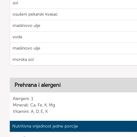
sol
osušeni pekarski kvasac
maslinovo ulje
voda
maslinovo ulje
morska sol
Prehrana i alergeni
Alergeni: 1
Minerali: Ca, Fe, K, Mg
Vitamini: A, D, E, K
Nutritivna vrijednost jedne porcije