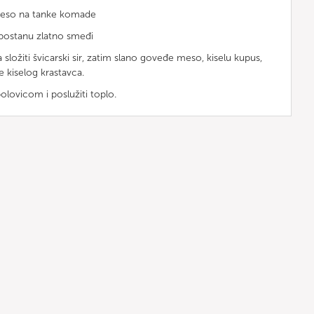
meso na tanke komade
 postanu zlatno smeđi
složiti švicarski sir, zatim slano goveđe meso, kiselu kupus,
e kiselog krastavca.
olovicom i poslužiti toplo.