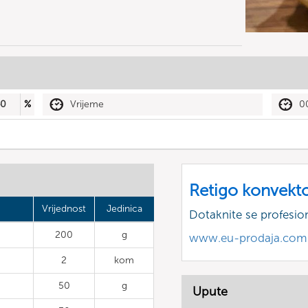
40
%
Vrijeme
0
Retigo konvekt
Vrijednost
Jedinica
Dotaknite se profesio
200
g
www.eu-prodaja.com
2
kom
50
g
Upute