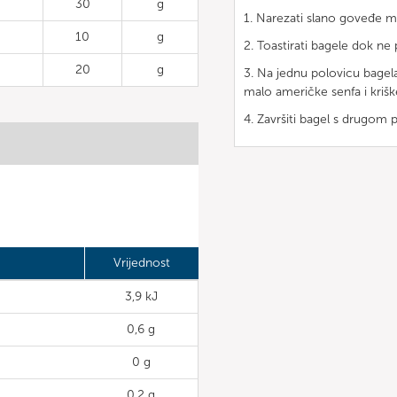
30
g
1. Narezati slano goveđe 
10
g
2. Toastirati bagele dok ne
20
g
3. Na jednu polovicu bagela 
malo američke senfa i krišk
4. Završiti bagel s drugom p
Vrijednost
3,9 kJ
0,6 g
0 g
0,2 g