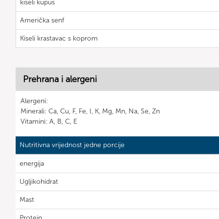
kiseli kupus
Američka senf
Kiseli krastavac s koprom
Prehrana i alergeni
Alergeni:
Minerali: Ca, Cu, F, Fe, I, K, Mg, Mn, Na, Se, Zn
Vitamini: A, B, C, E
Nutritivna vrijednost jedne porcije
energija
Ugljikohidrat
Mast
Protein