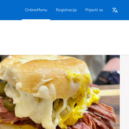
OnlineMenu
Registracija
Prijaviti se