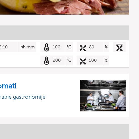
0:10
hh:mm
100
°C
80
%
200
°C
100
%
omati
nalne gastronomije