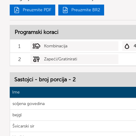
Preuzmite PDF
Preuzmite BR2
Programski koraci
1
Kombinacija
2
Zapeći/Gratinirati
Sastojci - broj porcija - 2
Ime
soljena govedina
bejgl
Švicarski sir