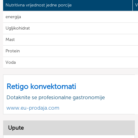
Nutritivna vrijednost jedne porcije
V
energija
Ugljikohidrat
Mast
Protein
Voda
Retigo konvektomati
Dotaknite se profesionalne gastronomije
www.eu-prodaja.com
Upute