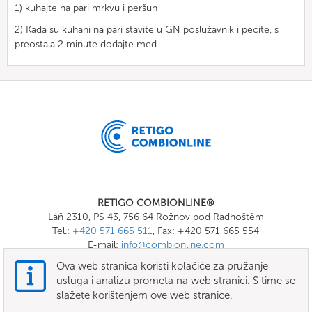
1) kuhajte na pari mrkvu i peršun
2) Kada su kuhani na pari stavite u GN poslužavnik i pecite, s
preostala 2 minute dodajte med
RETIGO COMBIONLINE®
Láň 2310, PS 43, 756 64 Rožnov pod Radhoštěm
Tel.:
+420 571 665 511
, Fax: +420 571 665 554
E-mail:
info@combionline.com
Ova web stranica koristi kolačiće za pružanje
usluga i analizu prometa na web stranici. S time se
OnlineMenu
slažete korištenjem ove web stranice.