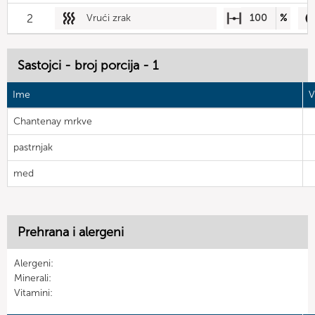
2
Vrući zrak
100
%
Sastojci - broj porcija - 1
Ime
V
Chantenay mrkve
pastrnjak
med
Prehrana i alergeni
Alergeni:
Minerali:
Vitamini: