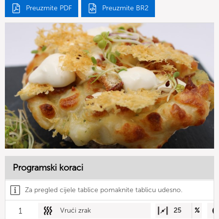
Preuzmite PDF
Preuzmite BR2
Programski koraci
Za pregled cijele tablice pomaknite tablicu udesno.
1
Vrući zrak
25
%