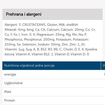
Prehrana i alergeni
Alergeni: 3, CRUSTACEANS, Gluten, Milk, shellfish
Minerali: 0mg, 6mg, Ca, CA, Calcium, Calcium: 20mg, Co, Cr,
Cu, F, Fe, I, Iron: 0, K, Magnesium: 23mg, Mg, Mn, Na, P,
Phosphorus, Phosphorus: 200mg, Potassium, Potassium:
210mg, Se, Selenium, Sodium: 50mg, Zinc, Zinc: 1, Zn
Vitamini: 1µg, 5µg, A, B, B12, B3, B6, C, Cholin, D, E, K, Kyselina
listová, Vitamin A, Vitamin B12: 1, Vitamin D, Vitamin D: 0
Nutritivna vrijednost jedne porcije
V
energija
Ugljikohidrat
Mast
Protein