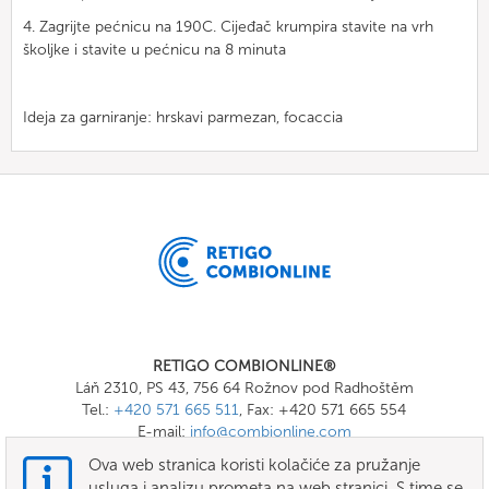
4. Zagrijte pećnicu na 190C. Cijeđač krumpira stavite na vrh
školjke i stavite u pećnicu na 8 minuta
Ideja za garniranje: hrskavi parmezan, focaccia
RETIGO COMBIONLINE®
Láň 2310, PS 43, 756 64 Rožnov pod Radhoštěm
Tel.:
+420 571 665 511
, Fax: +420 571 665 554
E-mail:
info@combionline.com
Ova web stranica koristi kolačiće za pružanje
usluga i analizu prometa na web stranici. S time se