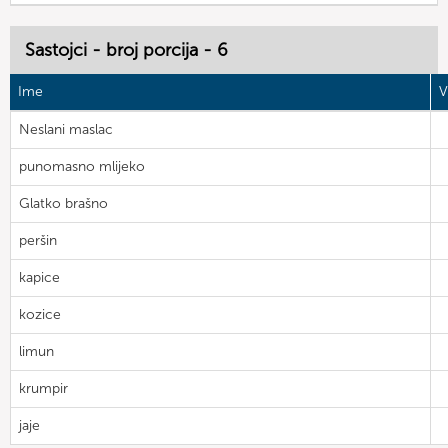
Sastojci - broj porcija - 6
Ime
V
Neslani maslac
punomasno mlijeko
Glatko brašno
peršin
kapice
kozice
limun
krumpir
jaje