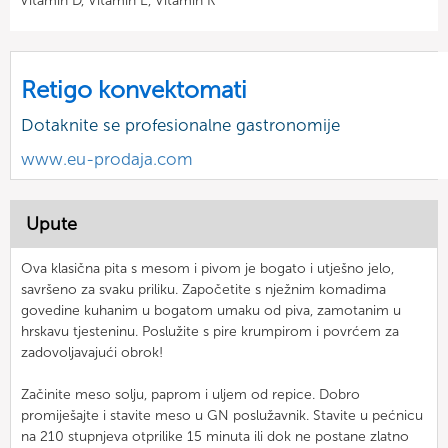
Vitamin D, Vitamin E, Vitamin K
Retigo konvektomati
Dotaknite se profesionalne gastronomije
www.eu-prodaja.com
Upute
Ova klasična pita s mesom i pivom je bogato i utješno jelo,
savršeno za svaku priliku. Započetite s nježnim komadima
govedine kuhanim u bogatom umaku od piva, zamotanim u
hrskavu tjesteninu. Poslužite s pire krumpirom i povrćem za
zadovoljavajući obrok!
Začinite meso solju, paprom i uljem od repice. Dobro
promiješajte i stavite meso u GN poslužavnik. Stavite u pećnicu
na 210 stupnjeva otprilike 15 minuta ili dok ne postane zlatno