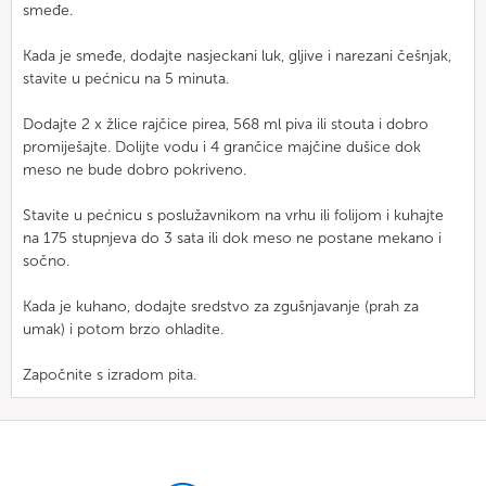
smeđe.
Kada je smeđe, dodajte nasjeckani luk, gljive i narezani češnjak,
stavite u pećnicu na 5 minuta.
Dodajte 2 x žlice rajčice pirea, 568 ml piva ili stouta i dobro
promiješajte. Dolijte vodu i 4 grančice majčine dušice dok
meso ne bude dobro pokriveno.
Stavite u pećnicu s poslužavnikom na vrhu ili folijom i kuhajte
na 175 stupnjeva do 3 sata ili dok meso ne postane mekano i
sočno.
Kada je kuhano, dodajte sredstvo za zgušnjavanje (prah za
umak) i potom brzo ohladite.
Započnite s izradom pita.