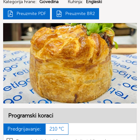
Kategorija hrane:
Govedina
Kuhinja:
Engleski
Preuzmite PDF
Preuzmite BR2
Programski koraci
Predgrijavanje:
210 °C