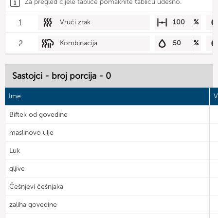
Za pregled cijele tablice pomaknite tablicu udesno.
1
Vrući zrak
100
%
2
Kombinacija
50
%
Sastojci - broj porcija - 0
Ime
V
Biftek od govedine
maslinovo ulje
Luk
gljive
Češnjevi češnjaka
zaliha govedine