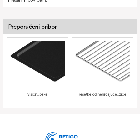
miješanim povrćem.
Preporučeni pribor
vision_bake
rešetke od nehrđajuće_žice