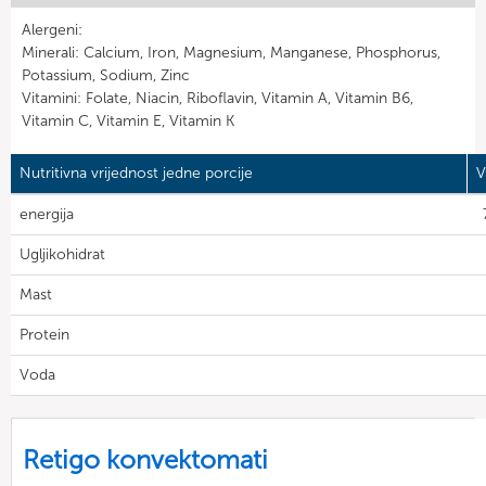
Alergeni:
Minerali: Calcium, Iron, Magnesium, Manganese, Phosphorus,
Potassium, Sodium, Zinc
Vitamini: Folate, Niacin, Riboflavin, Vitamin A, Vitamin B6,
Vitamin C, Vitamin E, Vitamin K
Nutritivna vrijednost jedne porcije
V
energija
Ugljikohidrat
Mast
Protein
Voda
Retigo konvektomati