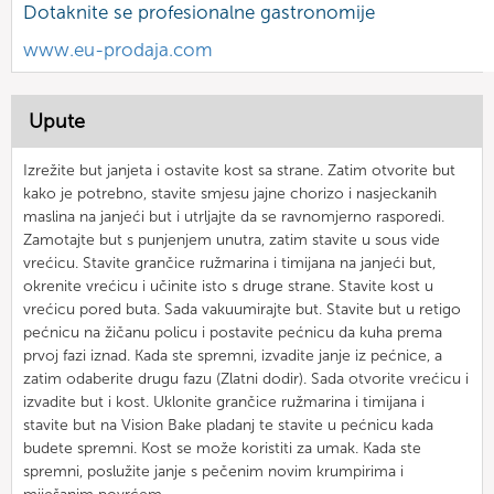
Dotaknite se profesionalne gastronomije
www.eu-prodaja.com
Upute
Izrežite but janjeta i ostavite kost sa strane. Zatim otvorite but
kako je potrebno, stavite smjesu jajne chorizo i nasjeckanih
maslina na janjeći but i utrljajte da se ravnomjerno rasporedi.
Zamotajte but s punjenjem unutra, zatim stavite u sous vide
vrećicu. Stavite grančice ružmarina i timijana na janjeći but,
okrenite vrećicu i učinite isto s druge strane. Stavite kost u
vrećicu pored buta. Sada vakuumirajte but. Stavite but u retigo
pećnicu na žičanu policu i postavite pećnicu da kuha prema
prvoj fazi iznad. Kada ste spremni, izvadite janje iz pećnice, a
zatim odaberite drugu fazu (Zlatni dodir). Sada otvorite vrećicu i
izvadite but i kost. Uklonite grančice ružmarina i timijana i
stavite but na Vision Bake pladanj te stavite u pećnicu kada
budete spremni. Kost se može koristiti za umak. Kada ste
spremni, poslužite janje s pečenim novim krumpirima i