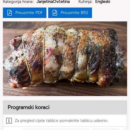
Kategorija hrane:
JanjetinaOvčetina
Kuhinja:
Engleski
Preuzmite PDF
Preuzmite BR2
Programski koraci
Za pregled cijele tablice pomaknite tablicu udesno.