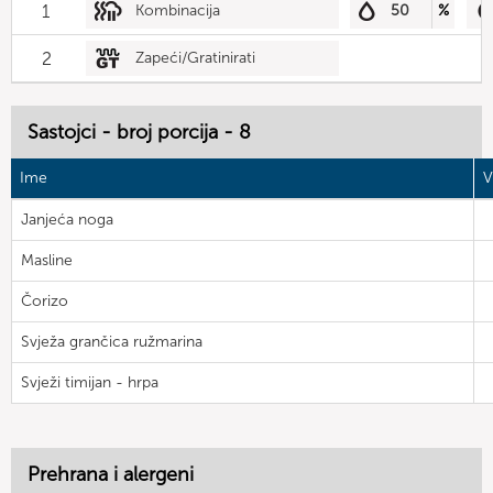
1
Kombinacija
50
%
2
Zapeći/Gratinirati
Sastojci - broj porcija - 8
Ime
V
Janjeća noga
Masline
Čorizo
Svježa grančica ružmarina
Svježi timijan - hrpa
Prehrana i alergeni