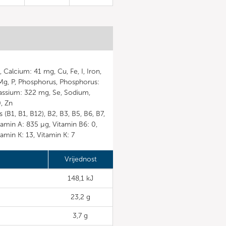
Calcium: 41 mg, Cu, Fe, I, Iron,
Mg, P, Phosphorus, Phosphorus:
assium: 322 mg, Se, Sodium,
, Zn
(B1, B1, B12), B2, B3, B5, B6, B7,
itamin A: 835 µg, Vitamin B6: 0,
tamin K: 13, Vitamin K: 7
Vrijednost
148,1 kJ
23,2 g
3,7 g