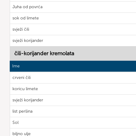
Juha od povrća
sok od limete
svježi čili
svježi korijander
čili-korijander kremolata
Ime
crveni čili
koricu limete
svježi korijander
list peršina
Sol
biljno ulje