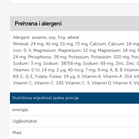
Prehrana i alergeni
Alergeni: sesame, soy, Soy, wheat
Minerali: 24 mg, 41 mg, 55 mg, 73 mg, Calcium, Calcium: 18 mg, 
Iron: 0, K, Magnesium, Magnesium: 12 mg, Magnesium: 18 mg, 
24 mg, Phosphorus: 38 mg, Potassium, Potassium: 320 mg, Pot
Sodium: 3 mg, Sodium: 38758 mg, Sodium: 69 mg, Zinc, Zinc: 0
Vitamini: 0 IU, 14 mg, 2 µg, 40 mcg, 7 mg, 9 mg, A, B, B Vitamins 
B9, C, D, E, Folate, Folate: 19 µg, K, Vitamin A, Vitamin A: 314, V
Vitamin C, Vitamin C: 143, Vitamin C: 5, Vitamin D, Vitamin K, Vi
Nutritivna vrijednost jedne porcije
energija
Ugljikohidrat
Mast