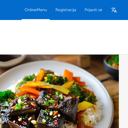
OnlineMenu
Registracija
Prijaviti se