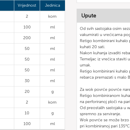
Vrijednost
Jedinica
Upute
2
kom
100
ml
Od svih sastojaka osim seza
vakumirati u vrećicama po
200
ml
Retigo kombinirani kuhalo 
kuhati 20 sati.
50
ml
Nakon kuhanja izvaditi rebar
Temeljac iz vrećica staviti 
50
ml
umak.
50
ml
Retigo kombinirani kuhalo 
rebarca premazati s malo B
30
ml
Za wok povrće povrće nareza
20
g
Retigo kombiniranom kuhal
na perforiranoj ploči na par
2
kom
Od preostalih sastojaka u w
10
g
spremno za serviranje.
Wok povrće se može brzo hl
100
ml
pri kombiniranoj pari 135°