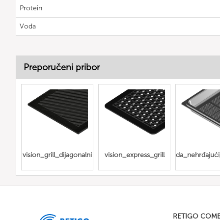
Protein
Voda
Preporučeni pribor
vision_grill_dijagonalni
vision_express_grill
Gn_posuda_nehrđajući_
RETIGO COM