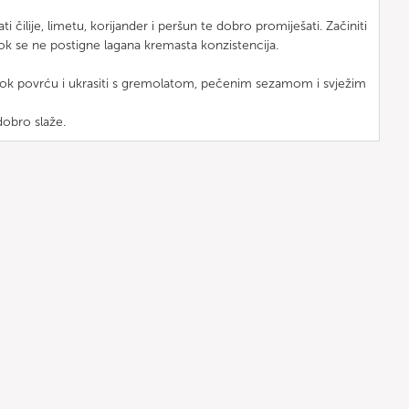
i čilije, limetu, korijander i peršun te dobro promiješati. Začiniti
 dok se ne postigne lagana kremasta konzistencija.
wok povrću i ukrasiti s gremolatom, pečenim sezamom i svježim
dobro slaže.