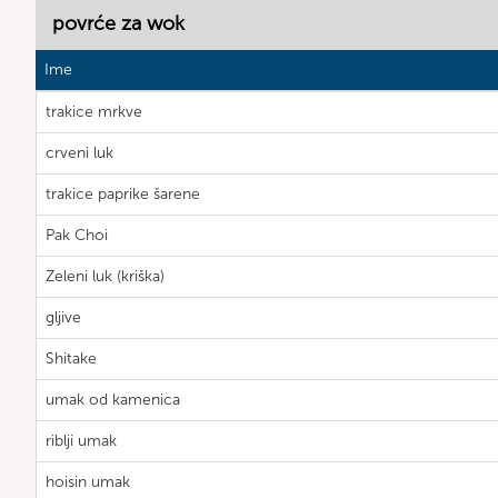
povrće za wok
Ime
trakice mrkve
crveni luk
trakice paprike šarene
Pak Choi
Zeleni luk (kriška)
gljive
Shitake
umak od kamenica
riblji umak
hoisin umak