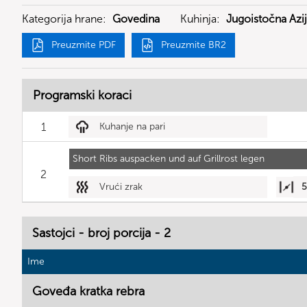
Kategorija hrane:
Govedina
Kuhinja:
Jugoistočna Azi
Preuzmite PDF
Preuzmite BR2
Programski koraci
1
Kuhanje na pari
Short Ribs auspacken und auf Grillrost legen
2
Vrući zrak
Sastojci - broj porcija - 2
Ime
Goveđa kratka rebra