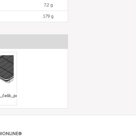
7,2 g
179 g
čelik_perforirana
BIONLINE®