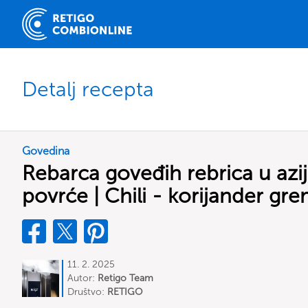
Detalj recepta
Govedina
Rebarca goveđih rebrica u azij
povrće | Chili - korijander gr
11. 2. 2025
Autor:
Retigo Team
Deutschland
Društvo:
RETIGO
Deutschland GmbH