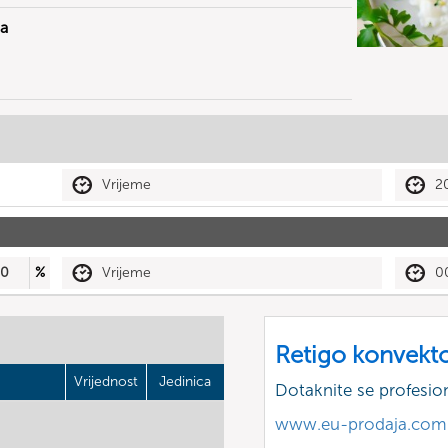
ja
Vrijeme
2
50
%
Vrijeme
0
Retigo konvekt
Vrijednost
Jedinica
Dotaknite se profesio
www.eu-prodaja.com