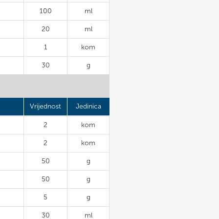
100
ml
20
ml
1
kom
30
g
Vrijednost
Jedinica
2
kom
2
kom
50
g
50
g
5
g
30
ml