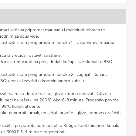
ma i kečapa pripremiti marinadu i marinirati rebarca te
godnim za sous vide.
postaviti kao u programskom koraku 1 i vakumirana rebarca
ca iz vrećica i ostaviti sa strane.
u lonac, reducirati na pola, dodati kečap i sve skuhati u BBQ
postaviti kao u programskom koraku 2 i zagrijati. Kuhana
BQ umaka i završiti u kombiniranom kuhalu.
ti na malo deblje trakice, gljive krupno narezati. Gljive u
u peći na rešetki na 200°C oko 6-8 minuta. Preostalo povrće
i 99°C kuhati al dente.
oku pripremiti umak, umiješati povrće i gljive, ponovno začiniti,
aditi i po potrebi porcionirati u Retigo kombiniranom kuhalu
C uz 30%LF 3-4 minute regenerirati.