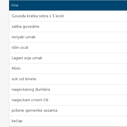
Ime
Goveđa kratka rebra s 3 kosti
zaliha govedine
teriyaki umak
rižin ocat
Lagani soja umak
Mirin
sok od limete
nasjeckanog đumbira
nasjeckani crveni čili
pržene sjemenke sezama
kečap