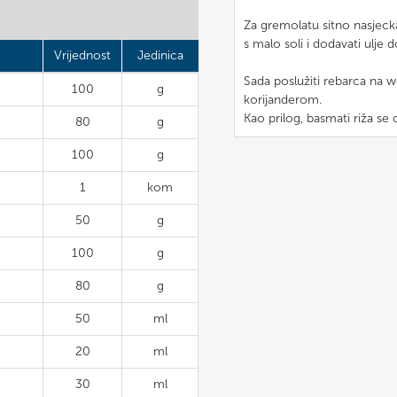
Za gremolatu sitno nasjeckat
s malo soli i dodavati ulje
Vrijednost
Jedinica
Sada poslužiti rebarca na 
100
g
korijanderom.
Kao prilog, basmati riža se 
80
g
100
g
1
kom
50
g
100
g
80
g
50
ml
20
ml
30
ml