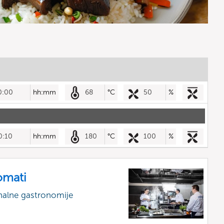
0:00
hh:mm
68
°C
50
%
0:10
hh:mm
180
°C
100
%
omati
nalne gastronomije