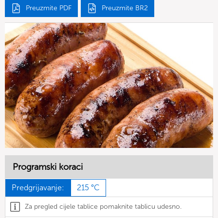
Preuzmite PDF
Preuzmite BR2
Programski koraci
Predgrijavanje:
215 °C
Za pregled cijele tablice pomaknite tablicu udesno.