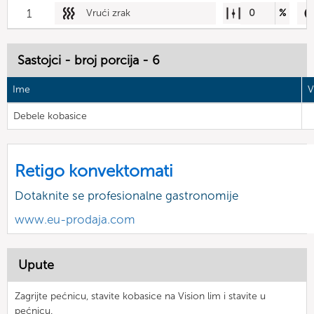
1
Vrući zrak
0
%
Sastojci - broj porcija - 6
Ime
V
Debele kobasice
Retigo konvektomati
Dotaknite se profesionalne gastronomije
www.eu-prodaja.com
Upute
Zagrijte pećnicu, stavite kobasice na Vision lim i stavite u
pećnicu.