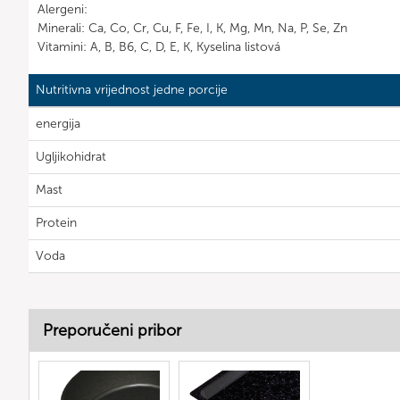
Alergeni:
Minerali: Ca, Co, Cr, Cu, F, Fe, I, K, Mg, Mn, Na, P, Se, Zn
Vitamini: A, B, B6, C, D, E, K, Kyselina listová
Nutritivna vrijednost jedne porcije
energija
Ugljikohidrat
Mast
Protein
Voda
Preporučeni pribor