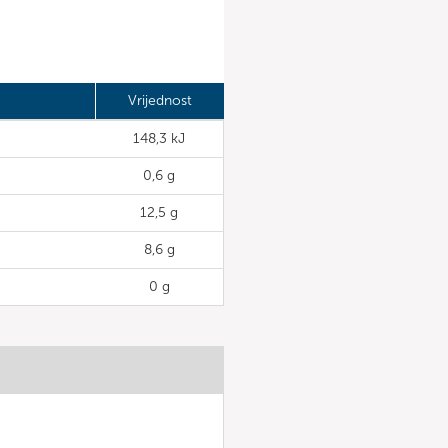
Vrijednost
148,3 kJ
0,6 g
12,5 g
8,6 g
0 g