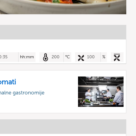
0:35
hh:mm
200
°C
100
%
omati
nalne gastronomije