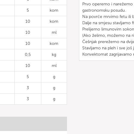
Prvo operemo i narežemo p
5
kom
gastronomsku posudu.
Na povrće mrvimo fetu ili b
10
kom
Dalje na smjesu stavljamo f
Prelijemo limunovim soko
10
ml
(Ako želimo, možemo na ribu
Češnjak prerežemo na dvije
10
kom
Stavljamo na pleh i sve jo
Konvektomat zagrijavamo n
0,5
kg
10
ml
5
g
3
g
3
g