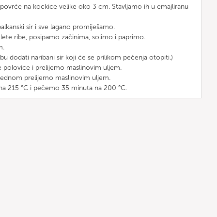
ovrće na kockice velike oko 3 cm. Stavljamo ih u emajliranu
alkanski sir i sve lagano promiješamo.
ilete ribe, posipamo začinima, solimo i paprimo.
m.
 dodati naribani sir koji će se prilikom pečenja otopiti.)
 polovice i prelijemo maslinovim uljem.
š jednom prelijemo maslinovim uljem.
a 215 °C i pečemo 35 minuta na 200 °C.