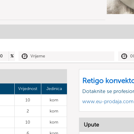
40
%
Vrijeme
0
Retigo konvekt
Vrijednost
Jedinica
Dotaknite se profesio
10
kom
www.eu-prodaja.com
2
kom
10
kom
Upute
6
kom