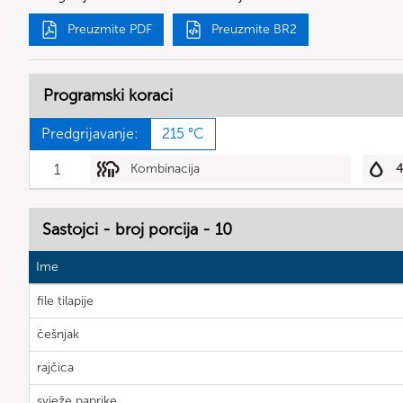
Preuzmite PDF
Preuzmite BR2
Programski koraci
Predgrijavanje:
215 °C
1
Kombinacija
Sastojci - broj porcija - 10
Ime
file tilapije
češnjak
rajčica
svježe paprike