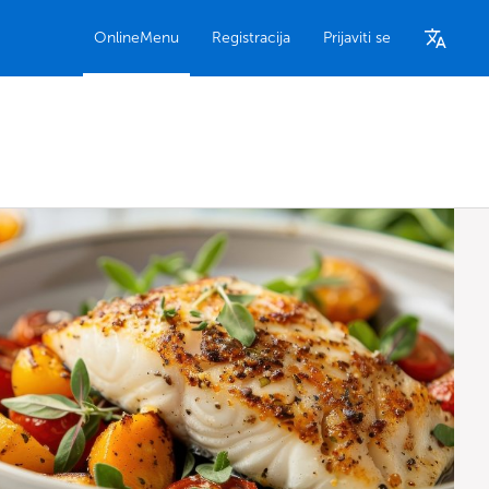
OnlineMenu
Registracija
Prijaviti se