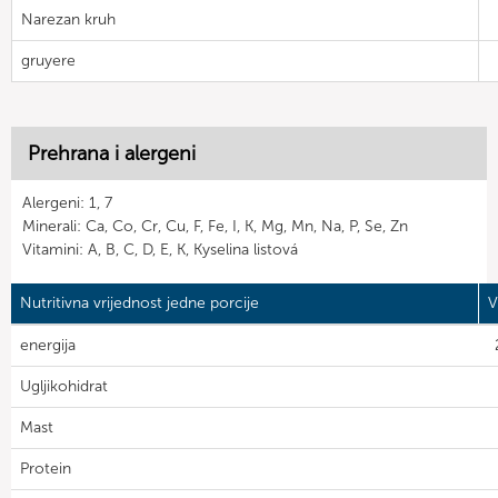
Narezan kruh
gruyere
Prehrana i alergeni
Alergeni: 1, 7
Minerali: Ca, Co, Cr, Cu, F, Fe, I, K, Mg, Mn, Na, P, Se, Zn
Vitamini: A, B, C, D, E, K, Kyselina listová
Nutritivna vrijednost jedne porcije
V
energija
Ugljikohidrat
Mast
Protein