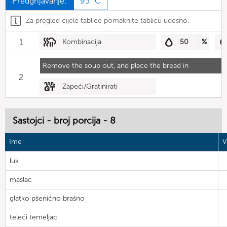
Predgrijavanje:
95 °C
Za pregled cijele tablice pomaknite tablicu udesno.
1
Kombinacija
50
%
Remove the soup out, and place the bread in
2
Zapeći/Gratinirati
Sastojci - broj porcija - 8
Ime
V
luk
maslac
glatko pšenično brašno
teleći temeljac