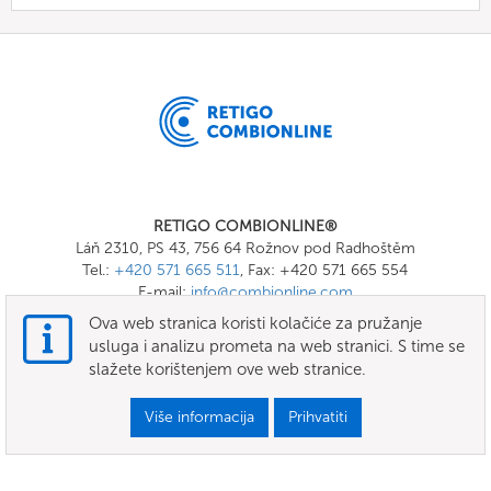
RETIGO COMBIONLINE®
Láň 2310, PS 43, 756 64 Rožnov pod Radhoštěm
Tel.:
+420 571 665 511
, Fax: +420 571 665 554
E-mail:
info@combionline.com
Ova web stranica koristi kolačiće za pružanje
usluga i analizu prometa na web stranici. S time se
OnlineMenu
slažete korištenjem ove web stranice.
UVJETI I ODREDBE
Više informacija
Prihvatiti