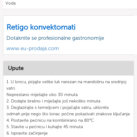
Voda
Retigo konvektomati
Dotaknite se profesionalne gastronomije
www.eu-prodaja.com
Upute
1. U loncu, pirjajte velike luk narezan na mandolinu na srednjoj
vatri.
Neprestano miješajte oko 30 minuta
2. Dodajte brašno i miješajte još nekoliko minuta
3. Deglazirajte s temeljcem i pojačajte vatru, uklonite
odmah prije nego što lonac počne pokazivati znakove ključanja
4. Postavite pećnicu na kombinirano na 80°C
5. Stavite u pećnicu i kuhajte 45 minuta
6. Ispravite začinjenje