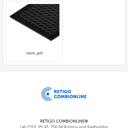
vision_grill
RETIGO COMBIONLINE®
Láň 2310, PS 43, 756 64 Rožnov pod Radhoštěm