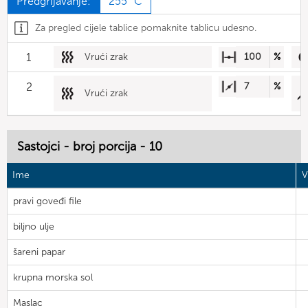
Predgrijavanje:
255 °C
Za pregled cijele tablice pomaknite tablicu udesno.
1
Vrući zrak
100
%
2
7
%
Vrući zrak
Sastojci - broj porcija - 10
Ime
V
pravi goveđi file
biljno ulje
šareni papar
krupna morska sol
Maslac