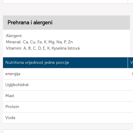
Prehrana i alergeni
Alergeni:
Minerali: Ca, Cu, Fe, K, Mg, Na, P, Zn
Vitamini: A, B, C, D, E, K, Kyselina listová
Nutritivna vrijednost jedne porcije
V
energija
Ugljikohidrat
Mast
Protein
Voda