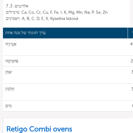
אלרגנים: 3, 7
מינרלים: Ca, Co, Cr, Cu, F, Fe, I, K, Mg, Mn, Na, P, Se, Zn
ויטמינים: A, B, C, D, E, K, Kyselina listová
ערך תזונתי של מנה אחת
4
אֵנֶרְגִיָה
2
פַּחמֵימָה
שמן
חֶלְבּוֹן
מים
Retigo Combi ovens