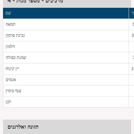
מרכיבים - מספר מנות - 4
ך
שֵׁם
חמאה
3
גבינת פרמזן
חלמון
שמנת כפולה
1
יין קינוח
אגסים
ענף טימין
לבן
תזונה ואלרגנים