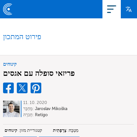
פירוט המתכון
קינוחים
פריזאי סופלה עם אגסים
11. 10. 2020
Jaroslav Mikoška
מְחַבֵּר:
Retigo
חֶברָה:
מִטְבָּח:
צָרְפָתִית
קטגוריית מזון:
קינוחים