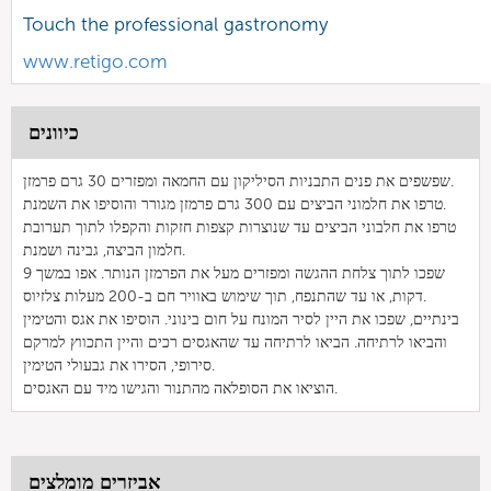
Touch the professional gastronomy
www.retigo.com
כיוונים
שפשפים את פנים התבניות הסיליקון עם החמאה ומפזרים 30 גרם פרמזן.
טרפו את חלמוני הביצים עם 300 גרם פרמזן מגורר והוסיפו את השמנת.
טרפו את חלבוני הביצים עד שנוצרות קצפות חזקות והקפלו לתוך תערובת
חלמון הביצה, גבינה ושמנת.
שפכו לתוך צלחת ההגשה ומפזרים מעל את הפרמזן הנותר. אפו במשך 9
דקות, או עד שהתנפח, תוך שימוש באוויר חם ב-200 מעלות צלזיוס.
בינתיים, שפכו את היין לסיר המונח על חום בינוני. הוסיפו את אגס והטימין
והביאו לרתיחה. הביאו לרתיחה עד שהאגסים רכים והיין התכווץ למרקם
סירופי, הסירו את גבעולי הטימין.
הוציאו את הסופלאה מהתנור והגישו מיד עם האגסים.
אביזרים מומלצים