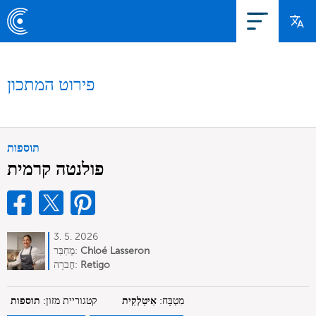
פירוט המתכון
תוספות
פולנטה קרמית
3. 5. 2026
Chloé Lasseron
מְחַבֵּר:
Retigo
חֶברָה:
מִטְבָּח:
אִיטַלְקִית
קטגוריית מזון:
תוספות