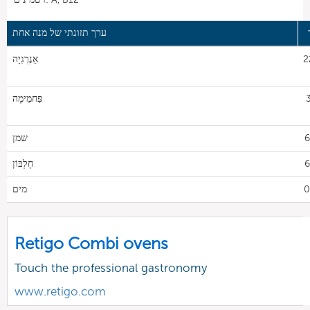
ערך תזונתי של מנה אחת
2
אֵנֶרְגִיָה
פַּחמֵימָה
6
שמן
6
חֶלְבּוֹן
0
מים
Retigo Combi ovens
Touch the professional gastronomy
www.retigo.com