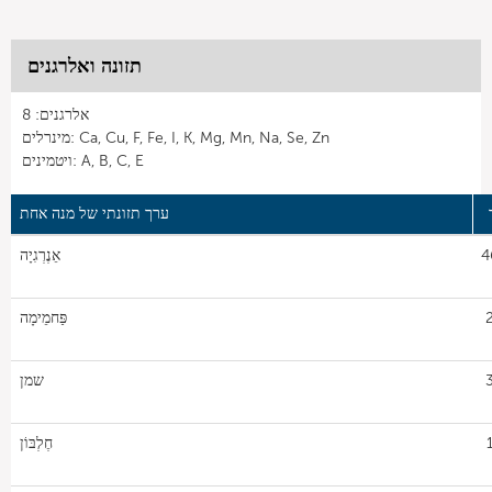
תזונה ואלרגנים
אלרגנים: 8
מינרלים: Ca, Cu, F, Fe, I, K, Mg, Mn, Na, Se, Zn
ויטמינים: A, B, C, E
ערך תזונתי של מנה אחת
4
אֵנֶרְגִיָה
פַּחמֵימָה
שמן
חֶלְבּוֹן