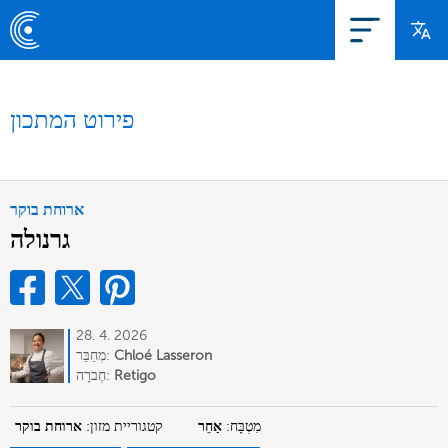
פירוט המתכון
ארוחת בוקר
גרנולה
28. 4. 2026
Chloé Lasseron
מְחַבֵּר:
Retigo
חֶברָה:
מִטְבָּח:
אַחֵר
קטגוריית מזון:
ארוחת בוקר