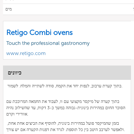
מים
Retigo Combi ovens
Touch the professional gastronomy
www.retigo.com
כיוונים
בתוך קערת ערבוב, לנפות יחד את הקמח, סודה לשתייה והמלח. לשמור.
בתוך קערה של מיקסר מקצועי עם וו, לעבוד את החמאה המרוככת עם
הסוכר החום במהירות בינונית-גבוהה במשך כ-3 דקות, עד שהשילוב נהיה
אוורירי וקרם.
בזמן שהמיקסר פועל במהירות בינונית, להוסיף את הביצים אחת אחת,
ולאפשר לערבב היטב בין כל תוספת. לגרד את דפנות הקערה אם יש צורך.