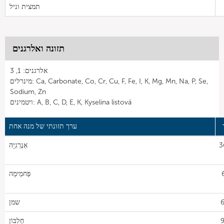
תמצית וניל
תזונה ואלרגנים
אלרגנים: 1, 3
מינרלים: Ca, Carbonate, Co, Cr, Cu, F, Fe, I, K, Mg, Mn, Na, P, Se,
Sodium, Zn
ויטמינים: A, B, C, D, E, K, Kyselina listová
ערך תזונתי של מנה אחת
3
אֵנֶרְגִיָה
פַּחמֵימָה
6
שמן
9
חֶלְבּוֹן