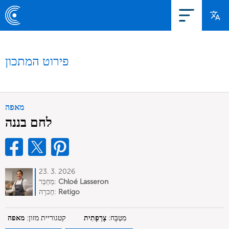
פירוט המתכון
מאפה
לחם בננה
23. 3. 2026
Chloé Lasseron
מְחַבֵּר:
Retigo
חֶברָה:
מִטְבָּח:
צָרְפָתִית
קטגוריית מזון:
מאפה