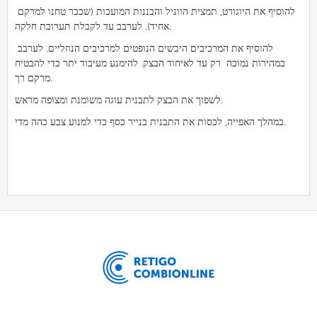
להוסיף את היוגורט, תמצית הווניל והבננות המועכות (שכבר טחנו למרקם
אחיד). לערבב עד לקבלת תערובת חלקה.
להוסיף את המרכיבים היבשים הנופטים למרכיבים הנוזליים. לערבב
במהירות נמוכה רק עד לאיחוד הבצק. להימנע מעיבוד יתר כדי להבטיח
מרקם רך.
לשפוך את הבצק לתבנית עוגה משומנת ומצופה מראש.
במהלך האפייה, לכסות את התבנית בנייר כסף כדי למנוע צבע כהה מדי.