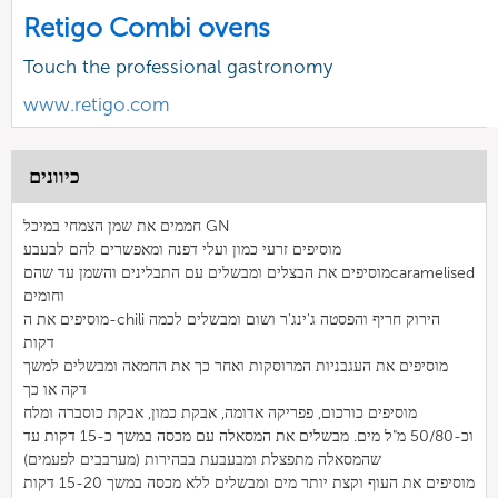
Retigo Combi ovens
Touch the professional gastronomy
www.retigo.com
כיוונים
חממים את שמן הצמחי במיכל GN
מוסיפים זרעי כמון ועלי דפנה ומאפשרים להם לבעבע
מוסיפים את הבצלים ומבשלים עם התבלינים והשמן עד שהםcaramelised
וחומים
מוסיפים את ה-chili הירוק חריף והפסטה ג'ינג'ר ושום ומבשלים לכמה
דקות
מוסיפים את העגבניות המרוסקות ואחר כך את החמאה ומבשלים למשך
דקה או כך
מוסיפים כורכום, פפריקה אדומה, אבקת כמון, אבקת כוסברה ומלח
וכ-50/80 מ"ל מים. מבשלים את המסאלה עם מכסה במשך כ-15 דקות עד
שהמסאלה מתפצלת ומבעבעת בבהירות (מערבבים לפעמים)
מוסיפים את העוף וקצת יותר מים ומבשלים ללא מכסה במשך 15-20 דקות