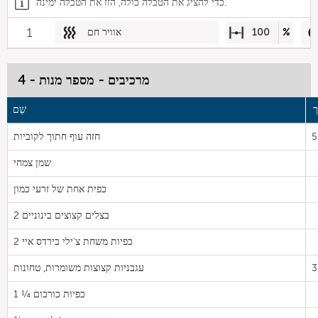
כדי להציג את הטבלה כולה, הזז את הטבלה ימינה.
%
100
אוויר חם
1
מרכיבים - מספר מנות - 4
ך
שֵׁם
5
חזה עוף חתוך לקוביות
שמן צמחי
כפית אחת של זרעי כמון
2 בצלים קצוצים בינוניים
2 כפיות משחת צ'ילי בירדס איי
3
עגבניות קצוצות משומרות, טחונות
1 ¼ כפיות כורכום