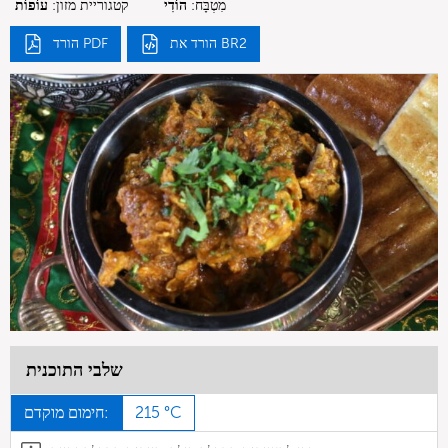
מִטְבָּח:
הוֹדִי
קטגוריית מזון:
עוֹפוֹת
הורד את BR2
הורד PDF
שלבי התוכנית
215 °C
חימום מוקדם: