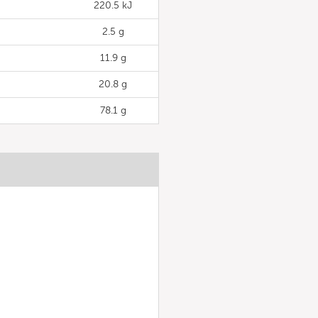
220.5 kJ
2.5 g
11.9 g
20.8 g
78.1 g