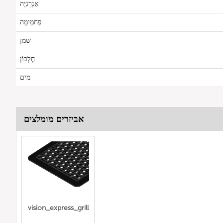
אֵנֶרְגִיָה
פַּחמֵימָה
שמן
חֶלְבּוֹן
מים
אביזרים מומלצים
vision_express_grill