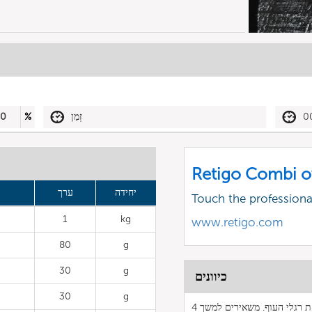
0
זְמַן
%
30
Retigo Combi o
יחידה
ערך
Touch the profession
1
kg
www.retigo.com
80
g
30
g
כיוונים
30
g
מניחים את כל המרכיבים בבלנדר למעט פלפלים ירוקים ותירס ומשרים את רגלי העוף. משאירים למשך 4