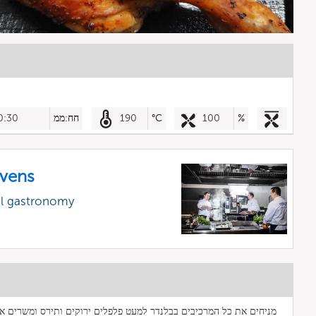
%
100
°C
190
חח:ממ
0:30
vens
al gastronomy