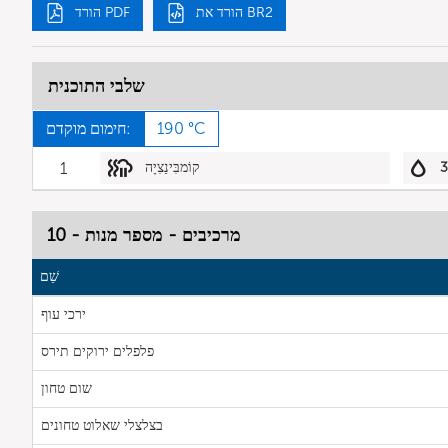
הורד את BR2
הורד PDF
שלבי התוכנית
190 °C
חימום מוקדם:
קוֹמבִּינַצִיָה
1
מרכיבים - מספר מנות - 10
שֵׁם
ירכי עוף
פלפלים ירוקים תירס
שום טחון
בצלצלי שאלוט טחונים