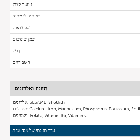
ג'ינג'ר קצוץ
רוטב צ'ילי מתוק
רוטב צדפות
שמן שומשום
דְבַשׁ
רוטב דגים
תזונה ואלרגנים
אלרגנים: SESAME, Shellfish
Calcium, Iron, Magnesium, Phosphorus, Potassium, Sodium, Zin
ויטמינים: Folate, Vitamin B6, Vitamin C
ערך תזונתי של מנה אחת