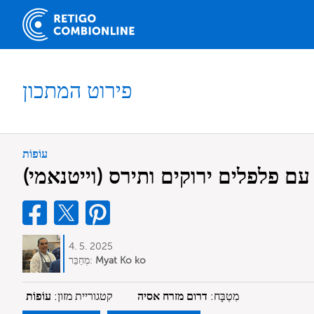
פירוט המתכון
עוֹפוֹת
 עם פלפלים ירוקים ותירס (וייטנאמי)
4. 5. 2025
Myat Ko ko
מְחַבֵּר:
מִטְבָּח:
דרום מזרח אסיה
קטגוריית מזון:
עוֹפוֹת