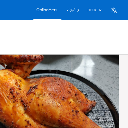
התחברות
הַרשָׁמָה
OnlineMenu