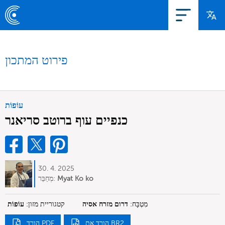
פירוט המתכון
עוֹפוֹת
כנפיים עוף ברוטב סריאנר
30. 4. 2025
Myat Ko ko
מְחַבֵּר:
מִטְבָּח:
דרום מזרח אסיה
קטגוריית מזון:
עוֹפוֹת
הורד את BR2
הורד PDF