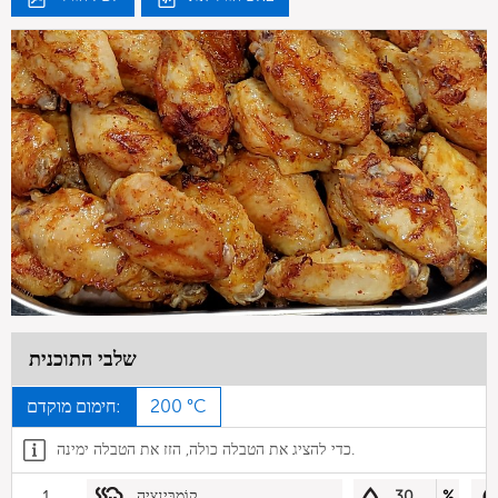
שלבי התוכנית
200 °C
חימום מוקדם:
כדי להציג את הטבלה כולה, הזז את הטבלה ימינה.
%
30
קוֹמבִּינַצִיָה
1