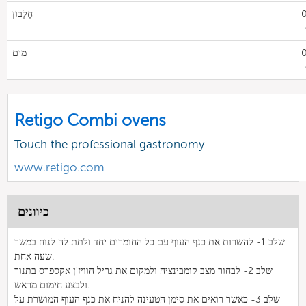
0
חֶלְבּוֹן
0
מים
Retigo Combi ovens
Touch the professional gastronomy
www.retigo.com
כיוונים
שלב 1- להשרות את כנף העוף עם כל החומרים יחד ולתת לה לנוח במשך
שעה אחת.
שלב 2- לבחור מצב קומבינציה ולמקום את גריל הוויז'ן אקספרס בתנור
ולבצע חימום מראש.
שלב 3- כאשר רואים את סימן הטעינה להניח את כנף העוף המושרת על