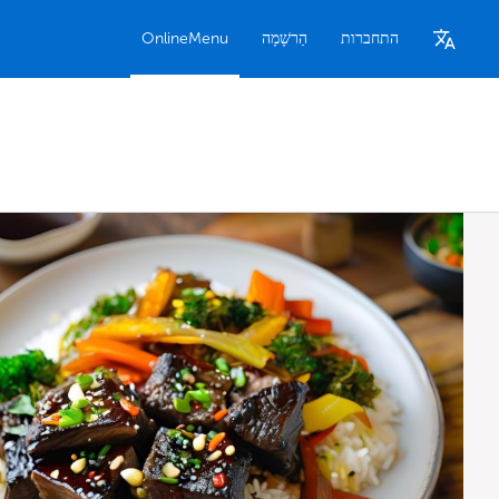
התחברות
הַרשָׁמָה
OnlineMenu