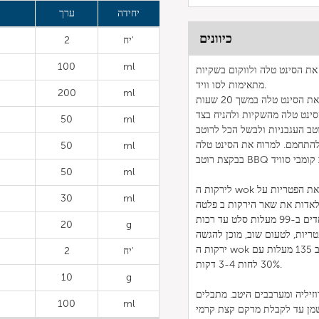
יחידה
ערך
כיוונים
יח'
2
100
ml
את הסינט טלה ולווקום בשקיות
מתאימות לסו וויד.
200
ml
50
ml
של רטיגו כפי שבשלב התוכנית 2 ולהשאיר להתחמם. למרוח את הסינט טלה
50
ml
50
ml
לירקות ה wok חותכים את הירקות לרצועות עבות יותר, חותכים גס את הפטריות. לגריל את הפטריות על
30
ml
 בטמפרטורה של 200 מעלות סלט גז. לאדות את שאר הירקות ב פלטה
20
g
ירקות ה wok יכולים גם להתקרר במהירות ולפי צורך לשחזר בחלקים ב קומבי סוויד ב 135 מעלות עם
יח'
2
30% לחות 3-4 דקות.
10
g
זיליה ומערבבים היטב. מתבלים
100
ml