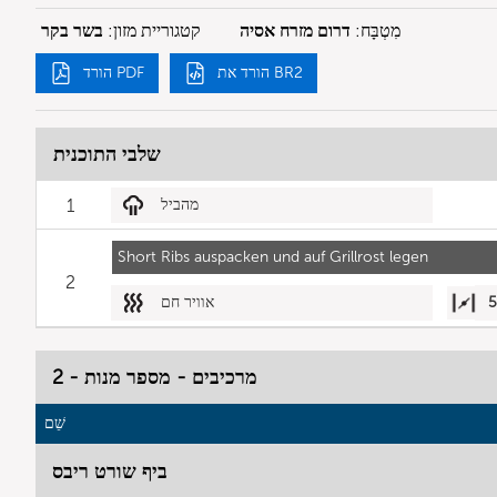
מִטְבָּח:
דרום מזרח אסיה
קטגוריית מזון:
בשר בקר
הורד את BR2
הורד PDF
שלבי התוכנית
מהביל
1
Short Ribs auspacken und auf Grillrost legen
2
אוויר חם
מרכיבים - מספר מנות - 2
שֵׁם
ביף שורט ריבס