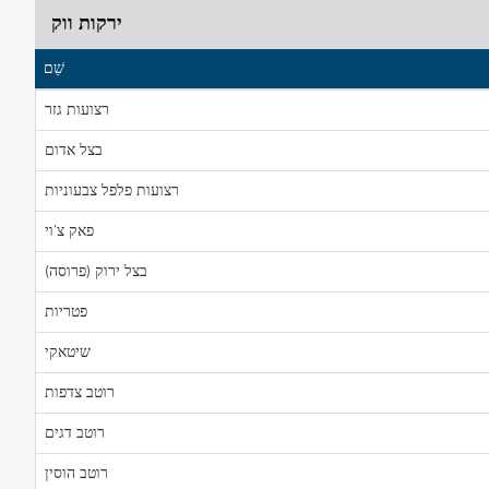
ירקות ווק
שֵׁם
רצועות גזר
בצל אדום
רצועות פלפל צבעוניות
פאק צ'וי
בצל ירוק (פרוסה)
פטריות
שיטאקי
רוטב צדפות
רוטב דגים
רוטב הוסין