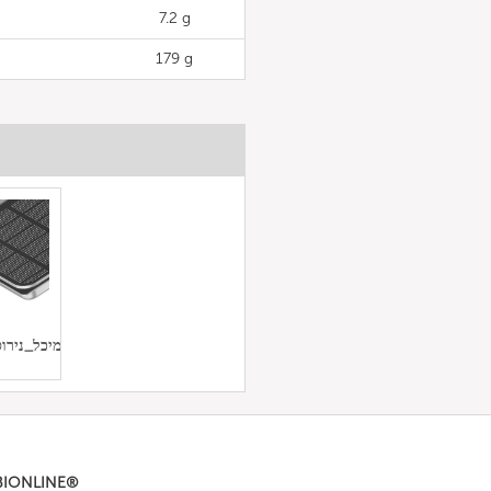
7.2 g
179 g
Gn_מיכל_ני
BIONLINE®