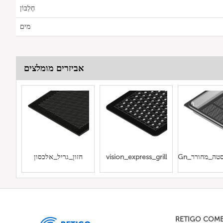
חֶלְבּוֹן
מים
אביזרים מומלצים
רוסטה_מחורר
vision_express_grill
חזון_גריל_אלכסון
RETIGO COM