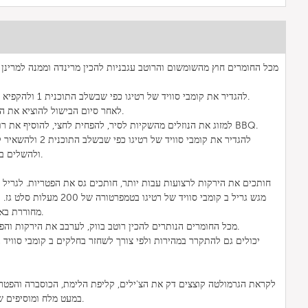
מכל החומרים חוץ מהשומשום והרוטב עגבניות להכין מרינדה וממנה למרינן 
להגדיר את קומבי סוויד של רטיגו כפי שבשלב התוכנית 1 ולהקפיא את הסינט טלה במשך 20 שעות.
לאחר סיום הבישול להוציא את הסינט טלה מהשקיות ולהניח בצד.
למזוג את הנוזלים מהשקיות לסיר, להפחית לחצי, להוסיף את רוטב העגבניות ולבשל הכל לרוטב BBQ.
להגדיר את קומבי סוויד 
בבקצת רוטב BBQ ולהשלים ב קומבי סוויד.
מגש גריל ב קומבי סוויד של רטיגו
מחוררת באדים ב-99 מעלות סלט עד רכות.
מכל החומרים הנותרים להכין רוטב בווק, לערבב את הירקות והפטריות, לטעום שוב, מוכן להגשה.
לקראת הגרמולטה קוצצים דק את הצ'ילים, קליפת הלימת, הכוסברה והפטרו
במעט מלח ומוסיפים שמן עד לקבלת מרקם קצת קרמי.