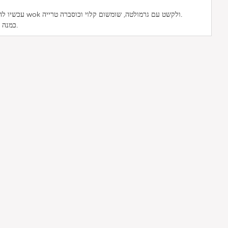
עכשיו להניח את הסינט טלה על ירקות ה wok ולקשט עם גרמולטה, שומשום קלוי וכוסברה טרייה.
כמנה צדדית מתאים מאוד אורז בסמטי.