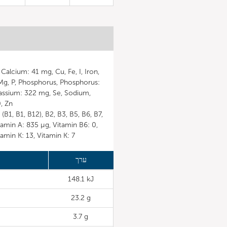
Mg, P, Phosphorus, Phosphorus:
assium: 322 mg, Se, Sodium,
, Zn
itamin A: 835 µg, Vitamin B6: 0,
tamin K: 13, Vitamin K: 7
ערך
148.1 kJ
23.2 g
3.7 g