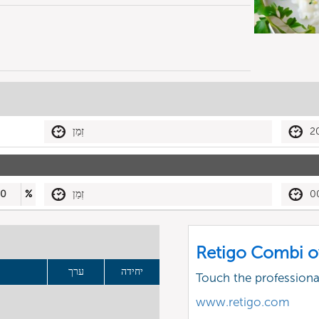
2
זְמַן
0
זְמַן
%
50
Retigo Combi o
יחידה
ערך
Touch the profession
www.retigo.com