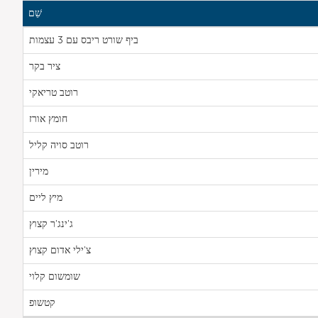
שֵׁם
ביף שורט ריבס עם 3 עצמות
ציר בקר
רוטב טריאקי
חומץ אורז
רוטב סויה קליל
מירין
מיץ ליים
ג'ינג'ר קצוץ
צ'ילי אדום קצוץ
שומשום קלוי
קטשופ