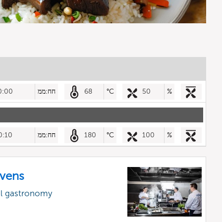
%
50
°C
68
חח:ממ
0:00
%
100
°C
180
חח:ממ
0:10
vens
al gastronomy