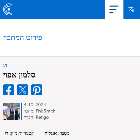
פירוט המתכון
דג
סלמון אפוי
4. 10. 2024
Phil Smith
מְחַבֵּר:
Retigo
חֶברָה:
מִטְבָּח:
אנגלית
קטגוריית מזון:
דג