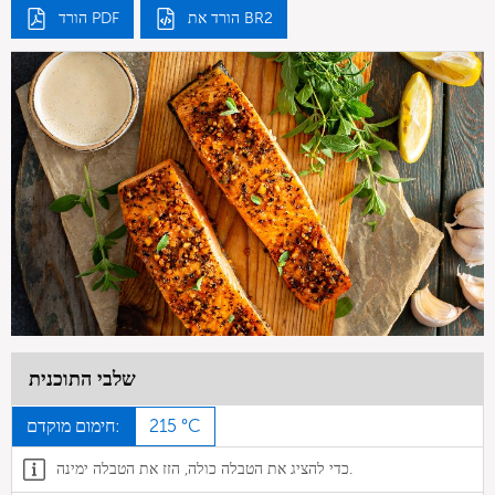
הורד את BR2
הורד PDF
שלבי התוכנית
215 °C
חימום מוקדם:
כדי להציג את הטבלה כולה, הזז את הטבלה ימינה.