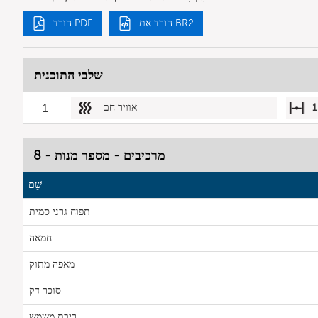
הורד את BR2
הורד PDF
שלבי התוכנית
1
אוויר חם
1
מרכיבים - מספר מנות - 8
שֵׁם
תפוח גרני סמית
חמאה
מאפה מתוק
סוכר דק
ריבת משמש