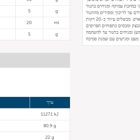
5
g
20
ml
5
g
ערך
1127.1 kJ
80.9 g
22 g