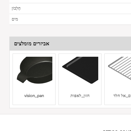
חֶלְבּוֹן
מים
אביזרים מומלצים
ם_אל חלד
חזון_לאפות
vision_pan