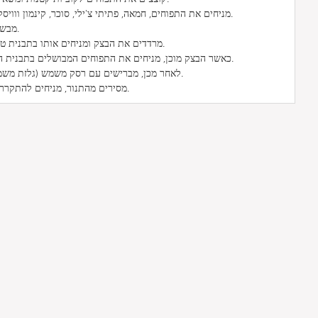
מניחים את התפוחים, חמאה, פתיתי צ'ילי, סוכר, קינמון ווויסקי במחבת עמוקה ומניחים בתנור.
מבשלים עד לריכוך ומסירים מהתנור.
מרדדים את הבצק ומניחים אותו בתבנית טארט. מבשלים עיוור כ-20 דקות.
כאשר הבצק מוכן, מניחים את התפוחים המבושלים בתבנית הבצק ומכסים בתפוחים הפרוסים.
לאחר מכן, מברישים עם רסק משמש (גלזת משמש) ומניחים בתנור עד להשחמה.
מסירים מהתנור, מניחים להתקרר מעט ומגישים עם שמנת סמיכה.