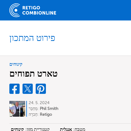
פירוט המתכון
קינוחים
טארט תפוחים
24. 5. 2024
Phil Smith
מְחַבֵּר:
Retigo
חֶברָה:
מִטְבָּח:
אנגלית
קטגוריית מזון:
קינוחים