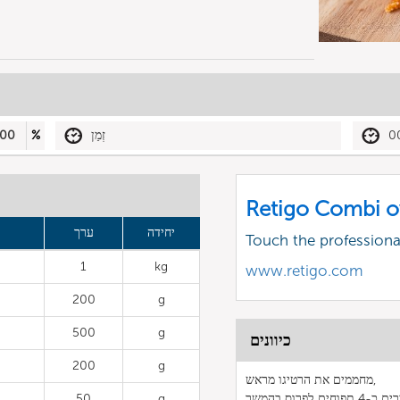
0
זְמַן
%
00
Retigo Combi o
יחידה
ערך
Touch the profession
1
kg
www.retigo.com
200
g
500
g
כיוונים
200
g
מחממים את הרטיגו מראש,
50
g