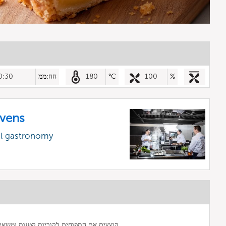
%
100
°C
180
חח:ממ
0:30
vens
al gastronomy
קוצצים את התפוחים לקוביות קטנות ומשאירים כ-4 תפוחים לפרוס בהמשך.