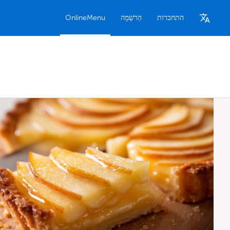
התחברות
הַרשָׁמָה
OnlineMenu