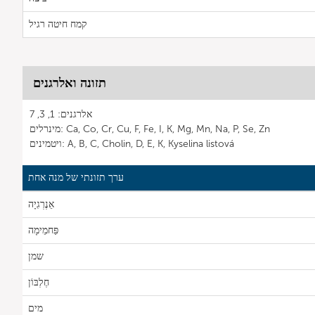
קמח חיטה רגיל
תזונה ואלרגנים
אלרגנים: 1, 3, 7
מינרלים: Ca, Co, Cr, Cu, F, Fe, I, K, Mg, Mn, Na, P, Se, Zn
ויטמינים: A, B, C, Cholin, D, E, K, Kyselina listová
ערך תזונתי של מנה אחת
אֵנֶרְגִיָה
פַּחמֵימָה
שמן
חֶלְבּוֹן
מים