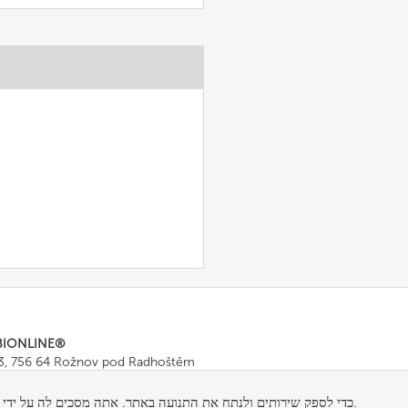
BIONLINE®
43, 756 64 Rožnov pod Radhoštěm
665 511
, Fax: +420 571 665 554
ombionline.com
אתר זה משתמש בקובצי Cookie כדי לספק שירותים ולנתח את התנועה באתר. אתה מסכים לה על ידי שימוש באתר זה.