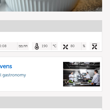
%
80
°C
190
חח:ממ
0:08
vens
al gastronomy