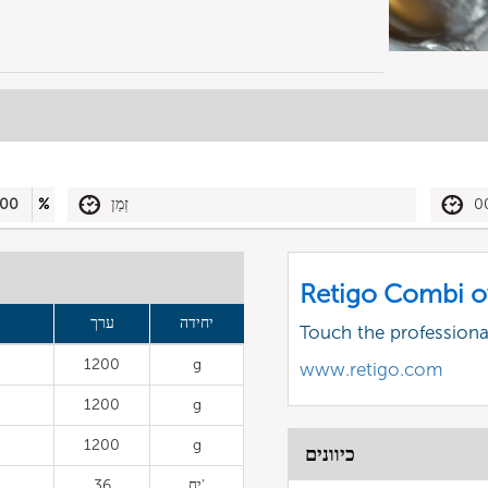
0
זְמַן
%
00
Retigo Combi o
יחידה
ערך
Touch the profession
1200
g
www.retigo.com
1200
g
1200
g
כיוונים
יח'
36