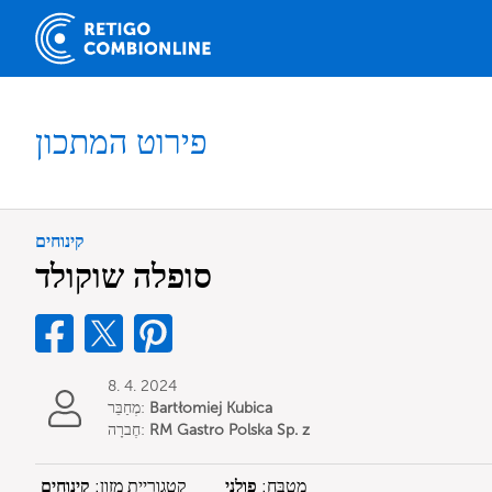
פירוט המתכון
קינוחים
סופלה שוקולד
8. 4. 2024
Bartłomiej Kubica
מְחַבֵּר:
RM Gastro Polska Sp. z
חֶברָה:
o.o.
מִטְבָּח:
פולני
קטגוריית מזון:
קינוחים