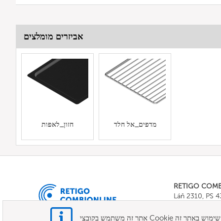
אביזרים מומלצים
מדפים_אל חלד
חזון_לאפות
RETIGO COM
Láň 2310, PS 
Tel.:
+420 571 
E-mail:
info@c