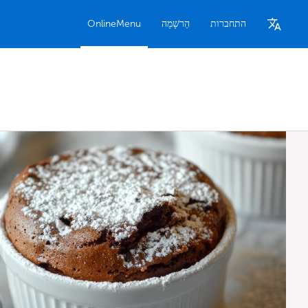
התחברות
הַרשָׁמָה
OnlineMenu