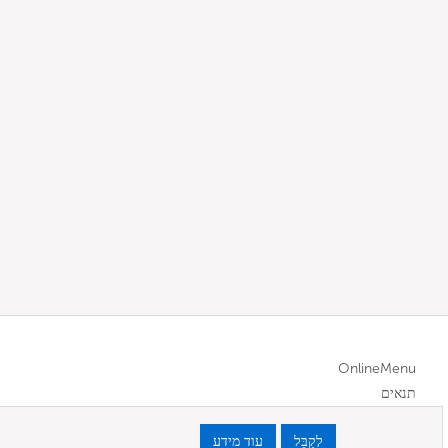
OnlineMenu
תנאים
לְקַבֵּל
עוד מידע