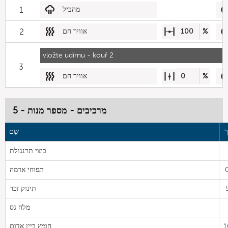
מהביל
1
%
100
אוויר חם
2
vložte udírnu - kouř 2
3
%
0
אוויר חם
מרכיבים - מספר מנות - 5
ך
שֵׁם
ביצי תרנגולת
תפוחי אדמה
תינוק זכר
מלח גס
1
חומץ ביין אדום