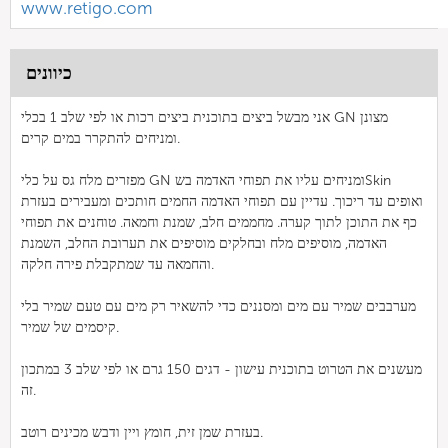
www.retigo.com
כיוונים
אני מבשל ביצים בתוכנית ביצים רכות או לפי שלב 1 בכלי GN מצונן
ומניחים להתקרר במים קרים.
מפזרים מלח גס על כלי GN ומניחים עליו את תפוחי האדמה בשSkin
ואופים עד ריכוך. עדיין עם תפוחי האדמה החמים חותכים ומעבירים בעזרת
כף את התוכן לתוך קערה. מחממים חלב, שמנת וחמאה. טוחנים את תפוחי
האדמה, מוסיפים מלח ובחלקים מוסיפים את תערובת החלב, השמנת
והחמאה עד שמתקבלת פירה חלקה.
מערבבים שמיר עם מים ומסננים כדי להשאיר רק מים עם טעם שמיר בלי
קיסמים של שמיר.
מעשנים את הטרוט בתוכנית עישון - דגים 150 גרם או לפי שלב 3 במתכון
זה.
בעזרת שמן זית, חומץ ויין ודבש מכינים רוטב.