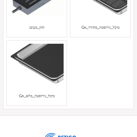
Gn_מיכל_נירוסטה_מחורר
חזון_מעשן
Gn_מיכל_נירוסטה_מלא