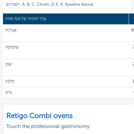
ויטמינים: A, B, C, Cholin, D, E, K, Kyselina listová
ערך תזונתי של מנה אחת
8
אֵנֶרְגִיָה
פַּחמֵימָה
שמן
חֶלְבּוֹן
מים
Retigo Combi ovens
Touch the professional gastronomy