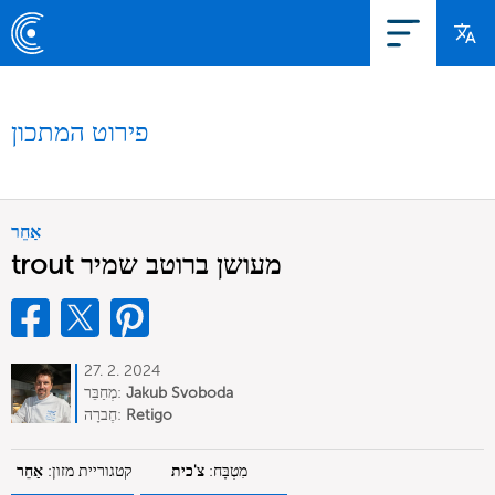
פירוט המתכון
אַחֵר
trout מעושן ברוטב שמיר
27. 2. 2024
Jakub Svoboda
מְחַבֵּר:
Retigo
חֶברָה:
מִטְבָּח:
צ'כית
קטגוריית מזון:
אַחֵר