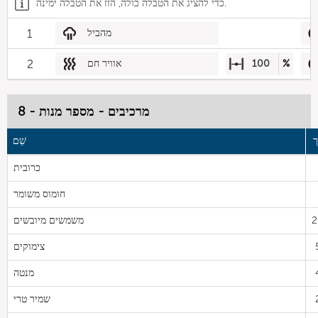
כדי להציג את הטבלה כולה, הזז את הטבלה ימינה.
מהביל
1
%
100
אוויר חם
2
מרכיבים - מספר מנות - 8
שֵׁם
כרובית
חומוס משומר
2
משמשים מיובשים
צימוקים
מנטה
שמיר טרי