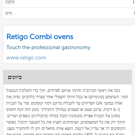
1
חֶלְבּוֹן
מים
Retigo Combi ovens
Touch the professional gastronomy
www.retigo.com
כיוונים
נקה את ראשי הכרובית וחתוך אותם לפרחים, תוך כדי השלכת הגבעול
המר. השתמש במגימיקס או בכל חותך חשמלי אחר מצויד בלהבים, טחון את
הפרחים עד לקבלת מרקם דמוי קוסקוס. פזר על תבנית GN ואדה במשך
כ-6 דקות, ערבב פעם או פעמים במהלך התהליך. בזמן הזה הנח חומוס
מסונן על תבנית אפייה משומנת ותבל במלח ובתבלינים נוספים רצויים.
חתוך דק את כל המשמשים, הצימוקים וקצוץ את כל העשבי תיבול. כאשר
הקוסקוס רך אך עדיין אל דנטה, הוצא אותו מהאדים ותן לו להתקרר מעט.
הכנס את התנור ל-180° צלזיוס באוויר חם וכאשר הוא מחומם, הכנס את