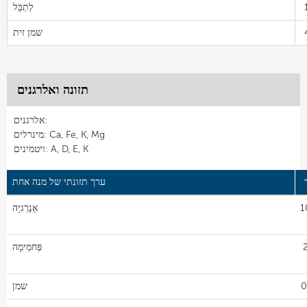
לְתַבֵּל
שמן זית
תזונה ואלרגנים
אלרגנים:
מינרלים: Ca, Fe, K, Mg
ויטמינים: A, D, E, K
ערך תזונתי של מנה אחת
1
אֵנֶרְגִיָה
2
פַּחמֵימָה
0
שמן