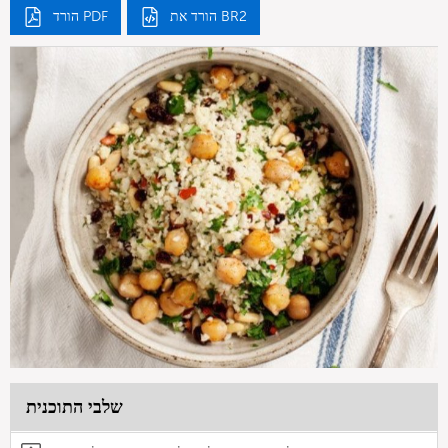
הורד את BR2
הורד PDF
שלבי התוכנית