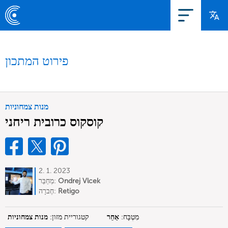
פירוט המתכון
מנות צמחוניות
קוסקוס כרובית ריחני
2. 1. 2023
Ondrej Vlcek
מְחַבֵּר:
Retigo
חֶברָה:
מִטְבָּח:
אַחֵר
קטגוריית מזון:
מנות צמחוניות