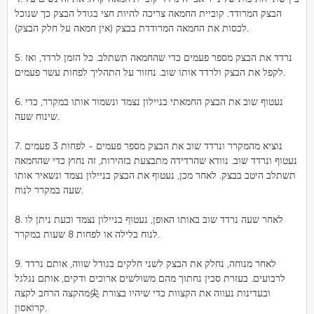
הבצק המרודד. קוביית החמאה צריכה להיות חצי בגודל הבצק כך שנוכל
לכסות את החמאה המרודדת בבצק (אין חמאה על חלק הבצק).
5. נרדד את הבצק מספר פעמים כדי שהחמאה תשתלב. כל הזמן לרדד, ואז
לקפל את הבצק ולרדד אותו שוב. נחזור על התהליך לפחות עשר פעמים.
6. נעטוף שוב את הבצק החמאתי בניילון נצמד ונשמור אותו במקרר, כדי
שינוח שעה.
7. נוציא מהמקרר ונרדד שוב את הבצק מספר פעמים - לפחות 3 פעמים
נעטוף ונרדד שוב. נוודא שהרדידה מתבצעת בזהירות, זה נחוץ כדי שהחמאה
תשתלב היטב בבצק. לאחר מכן, נעטוף את הבצק בניילון נצמד ונשאיר אותו
שעה במקרר לנוח.
8. לאחר שעה נרדד שוב באותו האופן, נעטוף בניילון נצמד וכעת ניתן לו
לנוח בלילה או לפחות 8 שעות במקרר.
9. לאחר מנוחה, נחלק את הבצק לשני חלקים בגודל שווה, אותם נרדד
לרבועים. בעזרת סכין נחתוך מהם משולשים ארוכים ודקים, אותם נגלגל
מהקצה הרחב לקצה尖 ובעדינות נעווה את הקצוות כדי שיהיו בצורת
קרואסון.