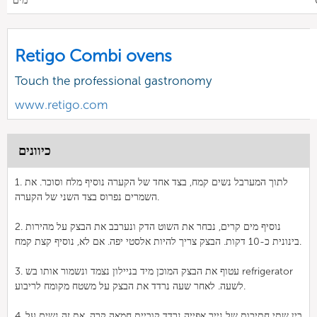
מים
Retigo Combi ovens
Touch the professional gastronomy
www.retigo.com
כיוונים
1. לתוך המערבל נשים קמח, בצד אחד של הקערה נוסיף מלח וסוכר. את
השמרים נפרוס בצד השני של הקערה.
2. נוסיף מים קרים, נבחר את השוט הדק ונערבב את הבצק על מהירות
בינונית כ-10 דקות. הבצק צריך להיות אלסטי יפה. אם לא, נוסיף קצת קמח.
3. עטוף את הבצק המוכן מיד בניילון נצמד ונשמור אותו בש refrigerator
לשעה. לאחר שעה נרדד את הבצק על משטח מקומח לריבוע.
4. בין שתי חתיכות של נייר אפייה נרדד קוביית חמאה קרה. את זה נשים על