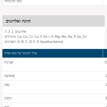
ביצי תרנגולת
תזונה ואלרגנים
אלרגנים: 1, 3, 7
מינרלים: Ca, Co, Cr, Cu, F, Fe, I, K, Mg, Mn, Na, P, Se, Zn
ויטמינים: A, B, C, D, E, K, Kyselina listová
ערך תזונתי של מנה אחת
2
אֵנֶרְגִיָה
פַּחמֵימָה
שמן
3
חֶלְבּוֹן