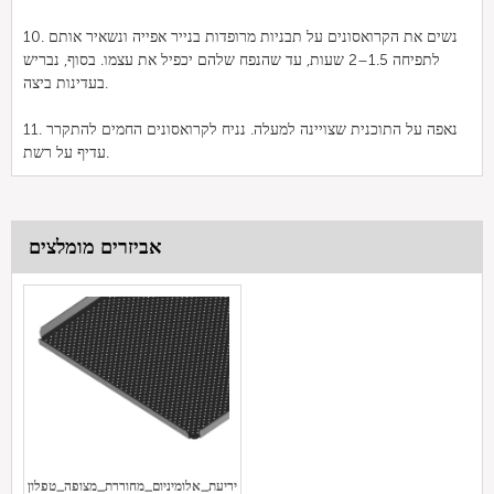
10. נשים את הקרואסונים על תבניות מרופדות בנייר אפייה ונשאיר אותם
לתפיחה 1.5–2 שעות, עד שהנפח שלהם יכפיל את עצמו. בסוף, נבריש
בעדינות ביצה.
11. נאפה על התוכנית שצויינה למעלה. נניח לקרואסונים החמים להתקרר
עדיף על רשת.
אביזרים מומלצים
יריעת_אלומיניום_מחוררת_מצופה_טפלון