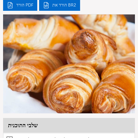
הורד את BR2
הורד PDF
שלבי התוכנית