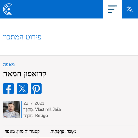
פירוט המתכון
מאפה
קרואסון חמאה
22. 7. 2021
Vlastimil Jaša
מְחַבֵּר:
Retigo
חֶברָה:
מִטְבָּח:
צָרְפָתִית
קטגוריית מזון:
מאפה