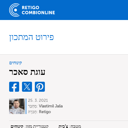
פירוט המתכון
קינוחים
עוגת סאכר
25. 3. 2021
Vlastimil Jaša
מְחַבֵּר:
Retigo
חֶברָה:
מִטְבָּח:
צ'כית
קטגוריית מזון:
קינוחים