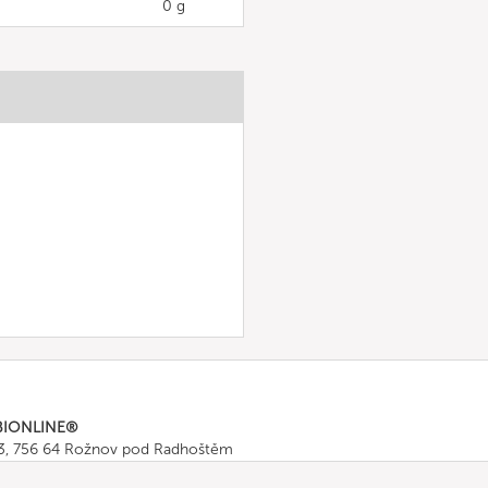
0 g
BIONLINE®
43, 756 64 Rožnov pod Radhoštěm
665 511
, Fax: +420 571 665 554