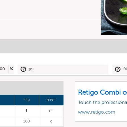
0
זְמַן
%
00
Retigo Combi o
יחידה
ערך
Touch the profession
יח'
1
www.retigo.com
180
g