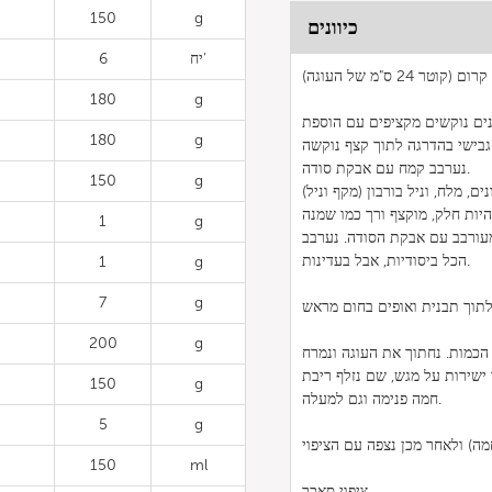
150
g
כיוונים
יח'
6
קרום (קוטר 24 ס"מ של העוגה)
180
g
ונים נוקשים מקציפים עם הוספת
180
g
נערבב קמח עם אבקת סודה.
150
g
 מלח, וניל בורבון (מקף וניל)
1
g
עורבב עם אבקת הסודה. נערבב
הכל ביסודיות, אבל בעדינות.
1
g
7
g
200
g
הכמות. נחתוך את העוגה ונמרח
ישירות על מגש, שם נזלף ריבת
150
g
חמה פנימה וגם למעלה.
5
g
150
ml
ציפוי סאכר