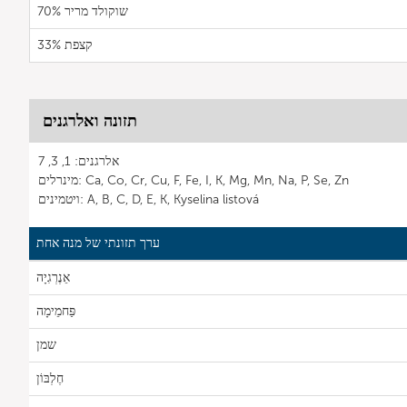
שוקולד מריר 70%
קצפת 33%
תזונה ואלרגנים
אלרגנים: 1, 3, 7
מינרלים: Ca, Co, Cr, Cu, F, Fe, I, K, Mg, Mn, Na, P, Se, Zn
ויטמינים: A, B, C, D, E, K, Kyselina listová
ערך תזונתי של מנה אחת
אֵנֶרְגִיָה
פַּחמֵימָה
שמן
חֶלְבּוֹן