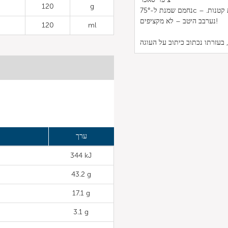
120
g
נחמם שמנת ל-75°c – כלומר, בעדינות חוממם. נזלף שמנת חמה על שוקולד שקצצנו לחתיכות קטנות.
נערבב היטב – לא מקציפים!
120
ml
ערך
344 kJ
43.2 g
17.1 g
3.1 g