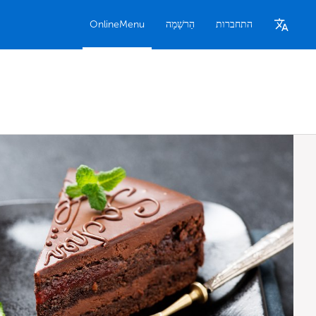
התחברות
הַרשָׁמָה
OnlineMenu