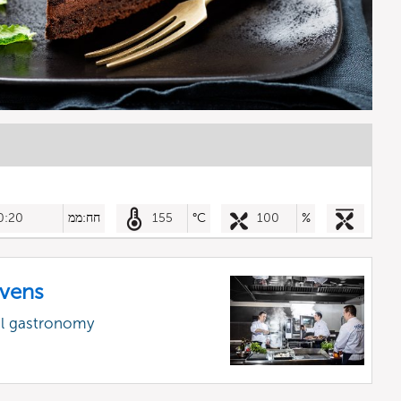
%
100
°C
155
חח:ממ
0:20
vens
al gastronomy