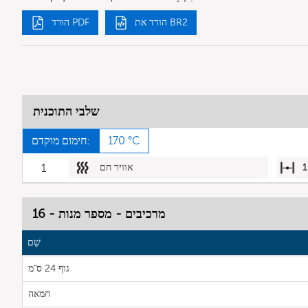
הורד את BR2
הורד PDF
שלבי התוכנית
170 °C
חימום מוקדם:
1
אוויר חם
1
מרכיבים - מספר מנות - 16
שֵׁם
גוף 24 ס"מ
חמאה