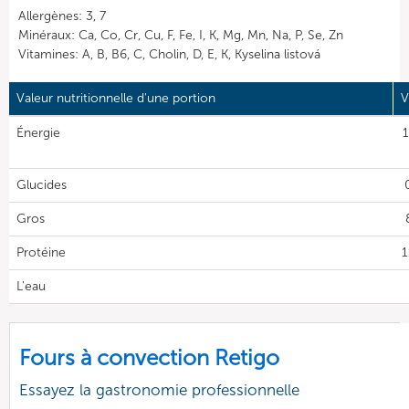
Allergènes: 3, 7
Minéraux: Ca, Co, Cr, Cu, F, Fe, I, K, Mg, Mn, Na, P, Se, Zn
Vitamines: A, B, B6, C, Cholin, D, E, K, Kyselina listová
Valeur nutritionnelle d'une portion
V
Énergie
1
Glucides
Gros
Protéine
1
L'eau
Fours à convection Retigo
Essayez la gastronomie professionnelle