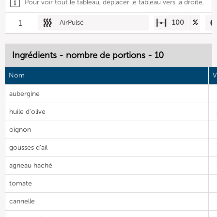
Pour voir tout le tableau, déplacer le tableau vers la droite.
1
AirPulsé
100
%
Ingrédients - nombre de portions - 10
Nom
V
aubergine
huile d'olive
oignon
gousses d'ail
agneau haché
tomate
cannelle